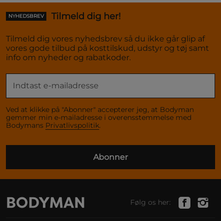
Tilmeld dig her!
NYHEDSBREV
Tilmeld dig vores nyhedsbrev så du ikke går glip af
vores gode tilbud på kosttilskud, udstyr og tøj samt
info om nyheder og rabatkoder.
Ved at klikke på "Abonner" accepterer jeg, at Bodyman
gemmer min e-mailadresse i overensstemmelse med
Bodymans
Privatlivspolitik
.
Abonner
Følg os her: