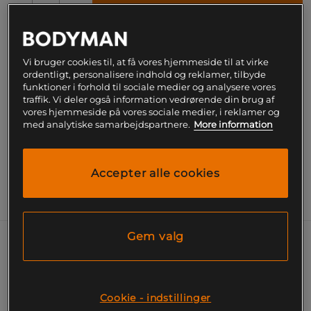
Gratis fragt over 199
Gratis
14 dages
kr
retur
fortrydelsesret
Vi bruger cookies til, at få vores hjemmeside til at virke
SKU #9782-050R | EAN
7350021421425
ordentligt, personalisere indhold og reklamer, tilbyde
funktioner i forhold til sociale medier og analysere vores
Proteinella er en udsøgt hasselnøddecreme, som
traffik. Vi deler også information vedrørende din brug af
vores hjemmeside på vores sociale medier, i reklamer og
passer til bagning ligeså vel som til pandekagen eller
med analytiske samarbejdspartnere.
More information
pålæg.
Læs mere
Accepter alle cookies
Information
Næringsværdi og ingredienser
Gem valg
PROTEINELLA
Er et ekstremt populært pålæg, treat eller
Cookie - indstillinger
bageingrediens, anvendelsesområderne er mange!