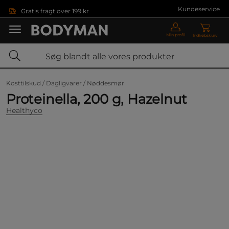
Gå direkte til hovedindholdet
Kundeservice
Gratis fragt over 199 kr
Min profil
Indkøbskurv
Kosttilskud /
Dagligvarer /
Nøddesmør
Proteinella, 200 g, Hazelnut
Healthyco