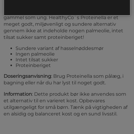
Et produkt som findes i mange lande og i mange
familiers spisekamre og som konsumeres af både
gammel som ung. HealthyCo`s Proteinella er et
meget godt, miljøvenligt og sundere alternativ
gennem ikke at indeholde nogen palmeolie, intet
tilsat sukker samt proteinberiget!
Sundere variant af hasselnøddesmør
Ingen palmeolie
Intet tilsat sukker
Proteinberiget
Doseringsanvisning
: Brug Proteinella som pålæg, i
bagning eller når du har lyst til noget godt.
Information
: Dette produkt bør ikke anvendes som
et alternativ til en varieret kost. Opbevares
utilgængeligt for små børn. Tænk på vigtigheden af
en alsidig og balanceret kost og en sund livsstil.