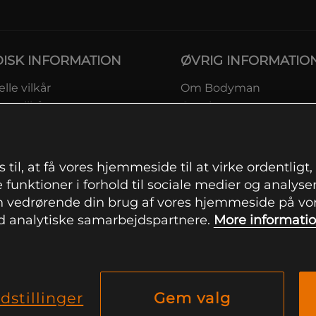
DISK INFORMATION
ØVRIG INFORMATIO
lle vilkår
Om Bodyman
ngsvilkår
Gavekort
eskyttelsesinformation
Rabatkoder
msvilkår kundeklub
Sitemap
ingsinformation
 til, at få vores hjemmeside til at virke ordentligt
ranti
 funktioner i forhold til sociale medier og analysere
ation om fortrydelsesret og
 vedrørende din brug af vores hjemmeside på vore
mationer
 analytiske samarbejdspartnere.
More informati
indstillinger
dstillinger
Gem valg