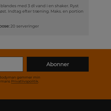
dl) blandes med 3 dl vand i en shaker. Ryst
pløst. Indtag efter træning. Maks. en portion
 pose:
20 serveringer
Abonner
 at Bodyman gemmer min
dymans
Privatlivspolitik
.