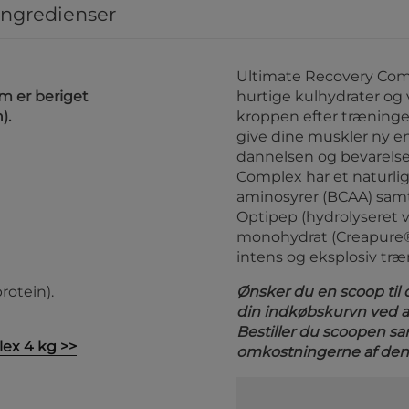
ingredienser
Ultimate Recovery Comp
m er beriget
hurtige kulhydrater og 
).
kroppen efter træninge
give dine muskler ny en
dannelsen og bevarels
Complex har et naturlig
aminosyrer (BCAA) samt
Optipep (hydrolyseret va
monohydrat (Creapure®
intens og eksplosiv træ
rotein).
Ønsker du en scoop til de
din indkøbskurvn ved 
Bestiller du scoopen 
lex 4 kg >>
omkostningerne af denn