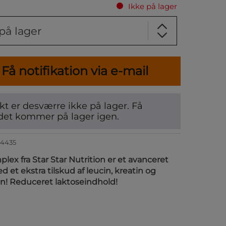
Ikke på lager
på lager
Få notifikation via e-mail
t er desværre ikke på lager. Få
det kommer på lager igen.
54435
ex fra Star Star Nutrition er et avanceret
 et ekstra tilskud af leucin, kreatin og
in! Reduceret laktoseindhold!