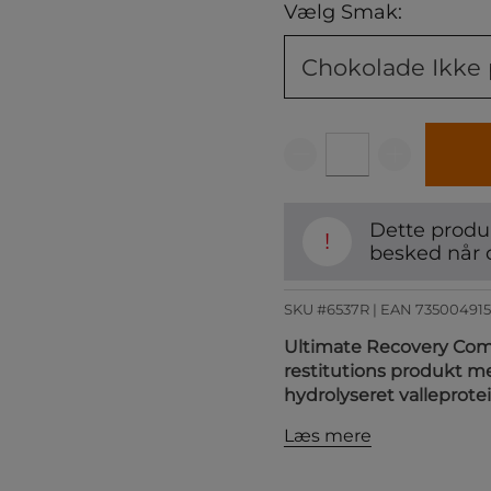
Vælg Smak:
Chokolade
Ikke 
Dette produk
!
besked når 
SKU #6537R | EAN
73500491
Ultimate Recovery Compl
restitutions produkt med
hydrolyseret valleprote
Læs mere