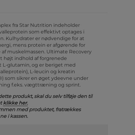
lex fra Star Nutrition indeholder
valleprotein som effektivt optages i
n. Kulhydrater er nødvendige for at
ergi, mens protein er afgørende for
e af muskelmassen. Ultimate Recovery
t højt indhold af forgrenede
 L-glutamin, og er beriget med
lleprotein), L-leucin og kreatin
) som sikrer en øget ydeevne under
ning f.eks. vægttræning og sprint.
tte produkt, skal du selv tilføje den til
at
klikke her.
sammen med produktet, fratrækkes
e i kassen.