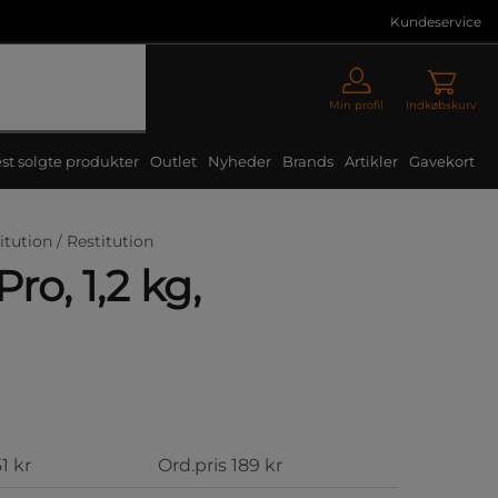
Kundeservice
Min profil
Indkøbskurv
st solgte produkter
Outlet
Nyheder
Brands
Artikler
Gavekort
itution /
Restitution
ro, 1,2 kg,
51 kr
Ord.pris
189 kr