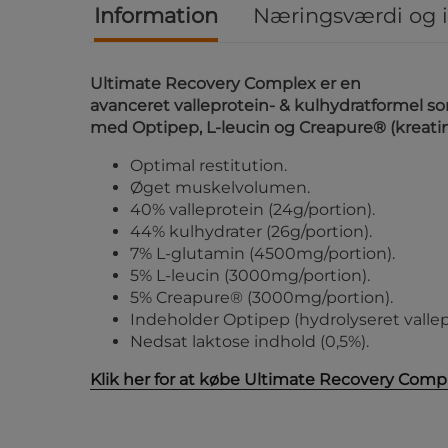
Information
Næringsværdi og 
Ultimate Recovery Complex er en
avanceret valleprotein- & kulhydratformel so
med Optipep, L-leucin og Creapure® (kreatin
Optimal restitution.
Øget muskelvolumen.
40% valleprotein
(24g/portion).
44% kulhydrater
(26g/portion).
7% L-glutamin
(4500mg/portion).
5% L-leucin
(3000mg/portion).
5% Creapure®
(3000mg/portion).
Indeholder Optipep (hydrolyseret vallep
Nedsat laktose indhold (0,5%).
Klik her for at købe Ultimate Recovery Comp