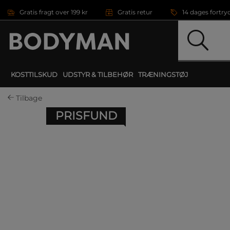
Gå direkte til hovedindholdet
Gratis fragt over 199 kr
Gratis retur
14 dages fortry
KOSTTILSKUD
UDSTYR & TILBEHØR
TRÆNINGSTØJ
Tilbage
PRISFUND