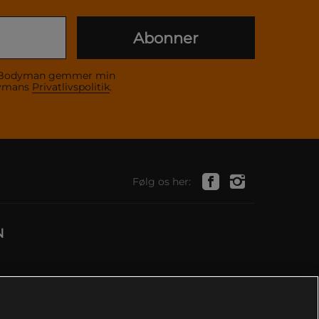
Abonner
 at Bodyman gemmer min
dymans
Privatlivspolitik
.
Følg os her:
N