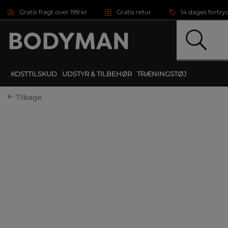
Gå direkte til hovedindholdet
Gratis fragt over 199 kr
Gratis retur
14 dages fortry
KOSTTILSKUD
UDSTYR & TILBEHØR
TRÆNINGSTØJ
Tilbage