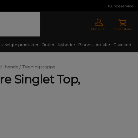
Kundeservice
Min profil
Indkøbskurv
st solgte produkter
Outlet
Nyheder
Brands
Artikler
Gavekort
til hende /
Træningstoppe
e Singlet Top,