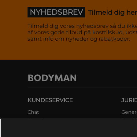
NYHEDSBREV
Tilmeld dig her
Tilmeld dig vores nyhedsbrev så du ikke
af vores gode tilbud på kosttilskud, udst
samt info om nyheder og rabatkoder.
KUNDESERVICE
JURI
Chat
Genere
Kontakt
Betali
Kontroller bestilling
Datab
Fortryd køb
Medle