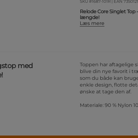
SKU #1687-101R | EAN
735012
Relode Core Singlet Top
længde!
Læs mere
ngstop med
Toppen har aftagelige sk
blive din nye favorit i 
!
som du både kan bruge t
enkle design, flotte det
ønske at tage den af.
Materiale: 90 % Nylon 