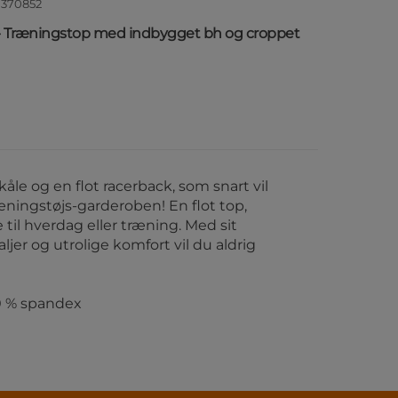
1370852
 - Træningstop med indbygget bh og croppet
åle og en flot racerback, som snart vil
træningstøjs-garderoben! En flot top,
il hverdag eller træning. Med sit
aljer og utrolige komfort vil du aldrig
10 % spandex