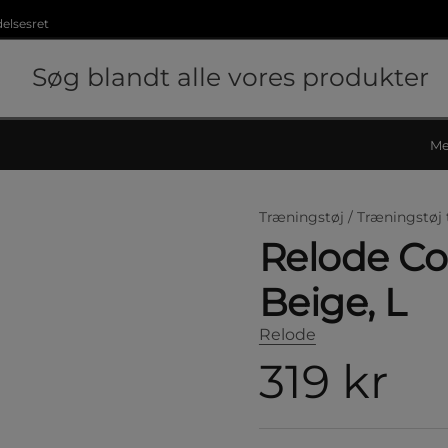
delsesret
Me
Træningstøj /
Træningstøj 
Relode Cor
Beige, L
Relode
319 kr