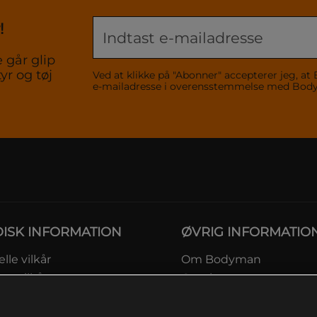
!
 går glip
yr og tøj
Ved at klikke på "Abonner" accepterer jeg,
e-mailadresse i overensstemmelse med Bo
DISK INFORMATION
ØVRIG INFORMATIO
lle vilkår
Om Bodyman
ngsvilkår
Gavekort
eskyttelsesinformation
Rabatkoder
msvilkår kundeklub
Sitemap