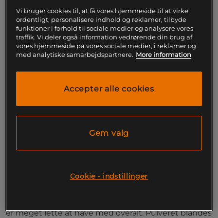
Med udvalgte elektrolytter
Magnesium, natrium, kalium
Vi bruger cookies til, at få vores hjemmeside til at virke
Smidige portionsposer
ordentligt, personalisere indhold og reklamer, tilbyde
funktioner i forhold til sociale medier og analysere vores
Elektrolytter fra Salte er udviklet til at give din krop
traffik. Vi deler også information vedrørende din brug af
vores hjemmeside på vores sociale medier, i reklamer og
vigtige elektrolytter, når det virkelig behøves. Den er
med analytiske samarbejdspartnere.
More information
fremstillet til en aktiv livsstil og passer udmærket til
brug i forbindelse med træning, om sommeren eller
når man føler sig generelt træt. Prøv gerne også ved
Accepter alle cookies
sauna eller anden fysisk aktivitet.
Salte elektrolytter indeholder de vigtigste
elektrolytter i nøje udvalgte doser. Hver pakning
giver 800 mg natrium, 400 mg kalium og 60 mg
Gem valg
magnesium. Magnesium bidrager blandt andet til
elektrolytbalancen men også til normal
muskelfunktion og bidrager til at mindske træthed
og udmattelse.
Cookie - indstillinger
Produktet kommer i form af smidige portionsposer.
Hver pakning indeholder 28 af disse små poser, som
er meget lette at have med overalt. Pulveret blandes