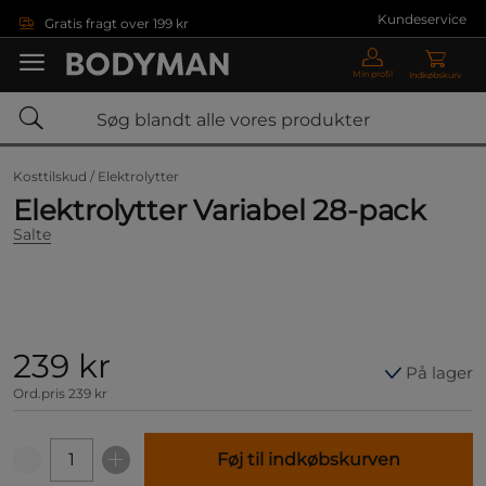
Gå direkte til hovedindholdet
Kundeservice
Gratis fragt over 199 kr
Min profil
Indkøbskurv
Kosttilskud /
Elektrolytter
Elektrolytter Variabel 28-pack
Salte
239 kr
På lager
Ord.pris
239 kr
Føj til indkøbskurven