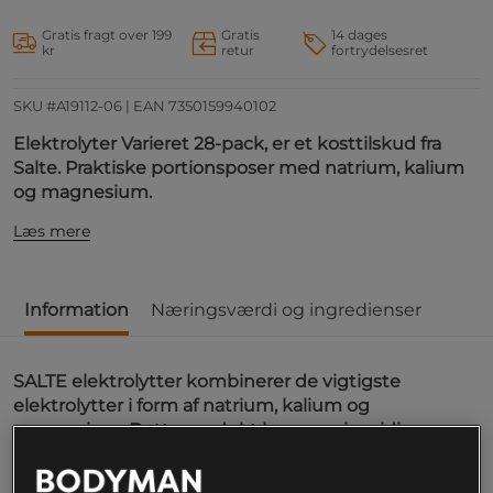
Gratis fragt over 199
Gratis
14 dages
kr
retur
fortrydelsesret
SKU #A19112-06
| EAN
7350159940102
Elektrolyter Varieret 28-pack, er et kosttilskud fra
Salte. Praktiske portionsposer med natrium, kalium
og magnesium.
Læs mere
Information
Næringsværdi og ingredienser
SALTE elektrolytter kombinerer de vigtigste
elektrolytter i form af natrium, kalium og
magnesium. Dette produkt kommer i smidige
portionsposer, som er lette at have med.