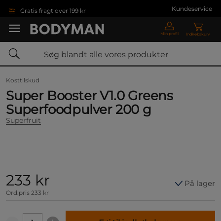
Gå direkte til hovedindholdet
Kundeservice
Gratis fragt over 199 kr
Min profil
Indkøbskurv
Kosttilskud
Super Booster V1.0 Greens
Superfoodpulver 200 g
Superfruit
233 kr
På lager
Ord.pris
233 kr