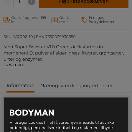
Føj til indkøbskurven
Gratis fragt over 199
Gratis
14 dages
kr
retur
fortrydelsesret
SKU #A7008-10
| EAN
7350039930650
Med Super Booster V1.0 Greens kickstarter du
morgenen! Et pulver af alger, græs, frugter, grøntsager,
urter og enzymer.
Læs mere
Information
Næringsværdi og ingredienser
Med Super Booster V1.0 Greens kickstarter du
morgenen! Et pulver af alger, græs, frugter,
grøntsager, urter og enzymer.
Vi bruger cookies til, at få vores hjemmeside til at virke
ordentligt, personalisere indhold og reklamer, tilbyde
Superfruits Super Booster V1.0 Greens er et komplet