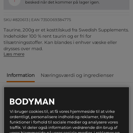
besked når det kommer på lager igen.
SKU #820613
| EAN
7350069384775
Taurine, 200g er et kosttilskud fra Swedish Supplements.
Indeholder 100 % rent taurin og er fri for
tilsætningsstoffer. Kan blandes i enhver væske eller
drysses over mad.
Læs mere
Information
Næringsværdi og ingredienser
Taurin er en aminosyre, som findes i mange
forskellige produkter. For dig, der ønsker rent
taurin, er dette et fremragende valg. Taurine
Vi bruger cookies til, at få vores hjemmeside til at virke
fra Swedish Supplements indeholder ingen
ordentligt, personalisere indhold og reklamer, tilbyde
funktioner i forhold til sociale medier og analysere vores
tilsætningsstoffer overhovedet og kommer i
traffik. Vi deler også information vedrørende din brug af
pulverform. Taurine kan blandes i enhver
vores hjemmeside på vores sociale medier, i reklamer og