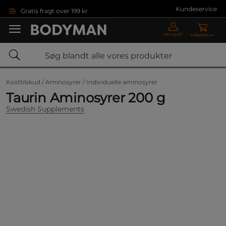
Gå direkte til hovedindholdet
Kundeservice
Gratis fragt over 199 kr
Min profil
Indkøbskurv
Kosttilskud /
Aminosyrer /
Individuelle aminosyrer
Taurin Aminosyrer 200 g
Swedish Supplements