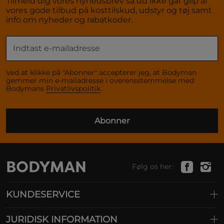
Tilmeld dig vores nyhedsbrev så du ikke går glip af
vores gode tilbud på kosttilskud, udstyr og tøj samt
info om nyheder og rabatkoder.
Ved at klikke på "Abonner" accepterer jeg, at Bodyman
gemmer min e-mailadresse i overensstemmelse med
Bodymans
Privatlivspolitik
.
Abonner
Følg os her:
KUNDESERVICE
JURIDISK INFORMATION