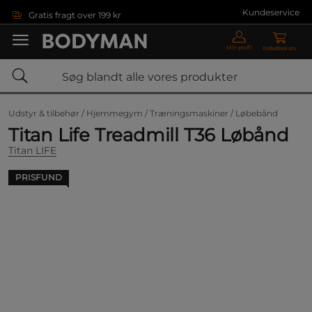
Gå direkte til hovedindholdet
Kundeservice
Gratis fragt over 199 kr
Min profil
Indkøbskurv
Udstyr & tilbehør /
Hjemmegym /
Træningsmaskiner /
Løbebånd
Titan Life Treadmill T36 Løbånd
Titan LIFE
PRISFUND