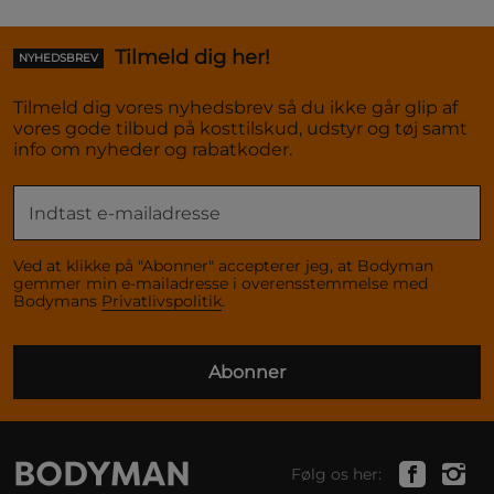
Tilmeld dig her!
NYHEDSBREV
Tilmeld dig vores nyhedsbrev så du ikke går glip af
vores gode tilbud på kosttilskud, udstyr og tøj samt
info om nyheder og rabatkoder.
Ved at klikke på "Abonner" accepterer jeg, at Bodyman
gemmer min e-mailadresse i overensstemmelse med
Bodymans
Privatlivspolitik
.
Abonner
Følg os her: