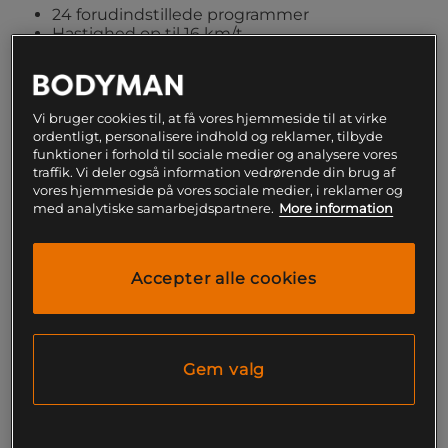
24 forudindstillede programmer
Hastighed op til 16 km/t
3 hældningsniveauer
Generøs løbeflade
Med en generøs løbeflade på 130 x 45 cm tilbyder
Vi bruger cookies til, at få vores hjemmeside til at virke
Titan Life Treadmill T36 en komfortabel og realistisk
ordentligt, personalisere indhold og reklamer, tilbyde
løbeoplevelse, som den du oplever i fitnesscenteret.
funktioner i forhold til sociale medier og analysere vores
Med hele 24 indbyggede træningsprogrammer kan
traffik. Vi deler også information vedrørende din brug af
vores hjemmeside på vores sociale medier, i reklamer og
du nemt holde din træning varieret og udfordrende.
med analytiske samarbejdspartnere.
More information
Teknologi, der muliggør varieret
træning
Accepter alle cookies
Titan Life Treadmill T36 er udstyret med en kraftfuld
2 hk motor, som giver en topfart på 16 km/t. Med
sine 3 hældningsniveauer kan du variere din træning
Gem valg
og udfordre din løbeevne. Det LED-belyste display
viser alle vigtige træningsdata såsom kalorier, tid,
distance, hastighed, bodyfat & puls. Alt sammen for
at gøre det muligt for dig at vide, hvornår du skal