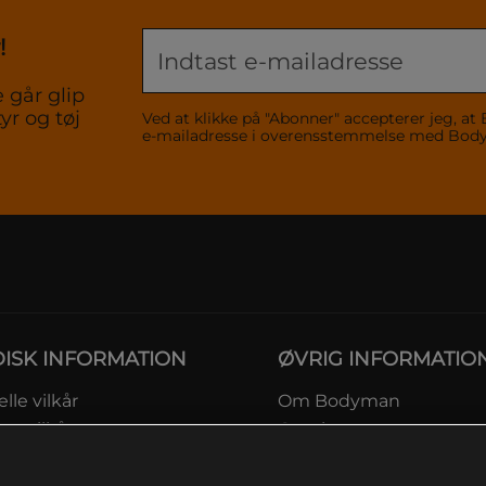
!
 går glip
yr og tøj
Ved at klikke på "Abonner" accepterer jeg,
e-mailadresse i overensstemmelse med Bo
DISK INFORMATION
ØVRIG INFORMATIO
lle vilkår
Om Bodyman
ngsvilkår
Gavekort
eskyttelsesinformation
Rabatkoder
msvilkår kundeklub
Sitemap