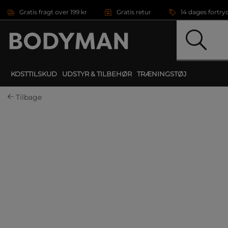
Gå direkte til hovedindholdet
Gratis fragt over 199 kr
Gratis retur
14 dages fortry
KOSTTILSKUD
UDSTYR & TILBEHØR
TRÆNINGSTØJ
Tilbage