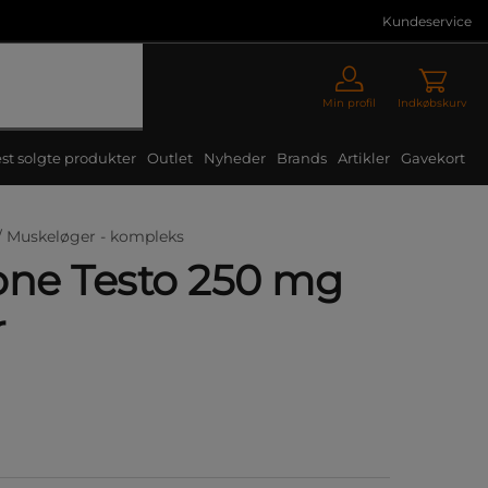
Kundeservice
Min profil
Indkøbskurv
st solgte produkter
Outlet
Nyheder
Brands
Artikler
Gavekort
/
Muskeløger - kompleks
one Testo 250 mg
r