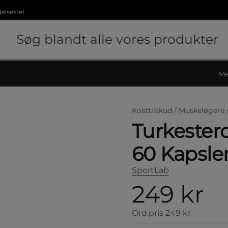
delsesret
Me
Kosttilskud /
Muskeløgere 
Turkester
60 Kapsle
SportLab
249 kr
Ord.pris
249 kr