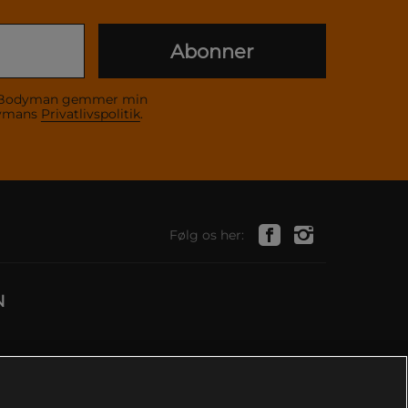
Abonner
 at Bodyman gemmer min
dymans
Privatlivspolitik
.
Følg os her:
N