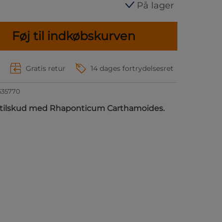
På lager
Føj til indkøbskurven
r
Gratis retur
14 dages fortrydelsesret
535770
sttilskud med Rhaponticum Carthamoides.