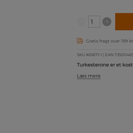
Gratis fragt over 199 k
SKU #65671-1
| EAN
7350046
Turkesterone er et ko
Læs mere