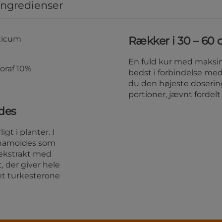
ingredienser
ticum
Rækker i 30 – 60 
En fuld kur med maksim
raf 10%
bedst i forbindelse med
du den højeste dosering
portioner, jævnt fordel
des
gt i planter. I
thamoides som
t ekstrakt med
, der giver hele
et turkesterone