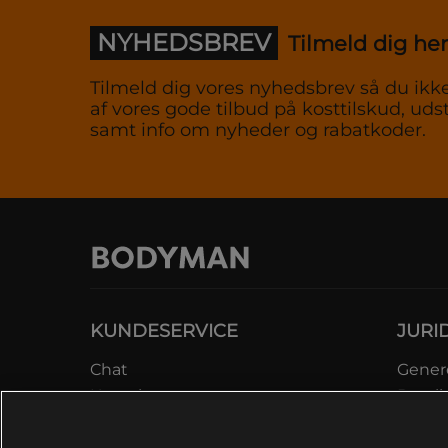
NYHEDSBREV
Tilmeld dig her
Tilmeld dig vores nyhedsbrev så du ikke
af vores gode tilbud på kosttilskud, udst
samt info om nyheder og rabatkoder.
KUNDESERVICE
JURI
Chat
Genere
Kontakt
Betali
Kontroller bestilling
Datab
Fortryd køb
Medle