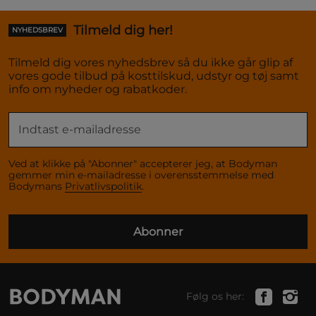
Tilmeld dig her!
NYHEDSBREV
Tilmeld dig vores nyhedsbrev så du ikke går glip af
vores gode tilbud på kosttilskud, udstyr og tøj samt
info om nyheder og rabatkoder.
Ved at klikke på "Abonner" accepterer jeg, at Bodyman
gemmer min e-mailadresse i overensstemmelse med
Bodymans
Privatlivspolitik
.
Abonner
Følg os her: