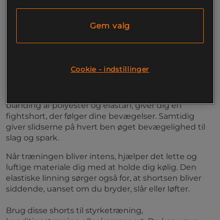
øget bevægelighed.
Gem valg
Blødt og fleksibelt materiale
Øget bevægelighed med slidser på hvert ben
Let og luftigt for at holde dig kølig
Elastisk linning for perfekt pasform
Cookie - indstillinger
Venum G-Fit Air Fight Shorts er designet til komfort
og bevægelsesfrihed under træning og kampsport.
Det bløde og fleksible materiale, som består af en
blanding af polyester og elastan, giver dig en
fightshort, der følger dine bevægelser. Samtidig
giver slidserne på hvert ben øget bevægelighed til
slag og spark.
Når træningen bliver intens, hjælper det lette og
luftige materiale dig med at holde dig kølig. Den
elastiske linning sørger også for, at shortsen bliver
siddende, uanset om du bryder, slår eller løfter.
Brug disse shorts til styrketræning,