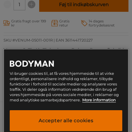
Føj til indkøbskurven
Gratis fragt over 199
Gratis
14 dages
kr
retur
fortrydelsesret
SKU #VENUM-05011-001R | EAN
3611441720227
Venum G-Fit Air Fightshort - Behagelige og fleksible
fightshorts til træning og kamp. Letvægts shorts,
der holder dig kølig og giver øget bevægelighed.
Læs mere
Vi bruger cookies til, at få vores hjemmeside til at virke
ordentligt, personalisere indhold og reklamer, tilbyde
funktioner i forhold til sociale medier og analysere vores
traffik. Vi deler også information vedrørende din brug af
Information
vores hjemmeside på vores sociale medier, i reklamer og
med analytiske samarbejdspartnere.
More information
Venum G-Fit Air Fightshort - Behagelige og
Accepter alle cookies
fleksible fightshorts til træning og kamp.
Letvægtsshorts, der holder dig kølig og giver