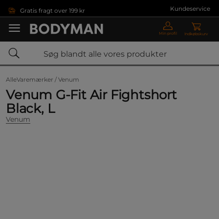
Gå direkte til hovedindholdet
Kundeservice
Gratis fragt over 199 kr
Min profil
Indkøbskurv
AlleVaremærker /
Venum
Venum G-Fit Air Fightshort
Black, L
Venum