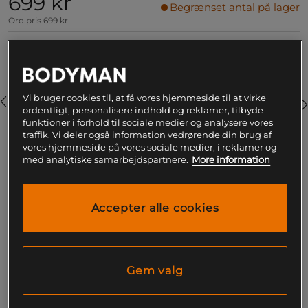
699 kr
Begrænset antal på lager
Ord.pris
699 kr
Farve:
Greymelange
Vi bruger cookies til, at få vores hjemmeside til at virke
ordentligt, personalisere indhold og reklamer, tilbyde
funktioner i forhold til sociale medier og analysere vores
traffik. Vi deler også information vedrørende din brug af
vores hjemmeside på vores sociale medier, i reklamer og
med analytiske samarbejdspartnere.
More information
S
Accepter alle cookies
Føj til indkøbskurven
Gratis fragt over 199
Gratis
14 dages
kr
retur
fortrydelsesret
Gem valg
SKU #220875940R | EAN
7332576107955