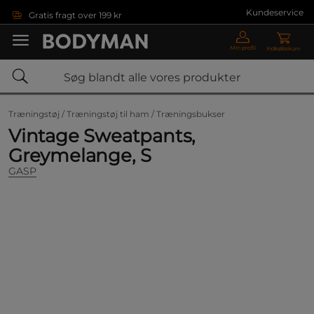
Gå direkte til hovedindholdet
Kundeservice
Gratis fragt over 199 kr
Min profil
Indkøbskurv
Træningstøj /
Træningstøj til ham /
Træningsbukser
Vintage Sweatpants,
Greymelange, S
GASP