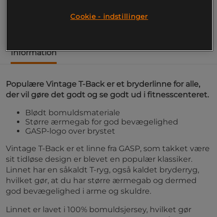
præstere godt og se godt ud i bodystore.
Cookie - indstillinger
Læs mere
Information
Populære Vintage T-Back er et bryderlinne for alle,
der vil gøre det godt og se godt ud i fitnesscenteret.
Blødt bomuldsmateriale
Større ærmegab for god bevægelighed
GASP-logo over brystet
Vintage T-Back er et linne fra GASP, som takket være
sit tidløse design er blevet en populær klassiker.
Linnet har en såkaldt T-ryg, også kaldet bryderryg,
hvilket gør, at du har større ærmegab og dermed
god bevægelighed i arme og skuldre.
Linnet er lavet i 100% bomuldsjersey, hvilket gør