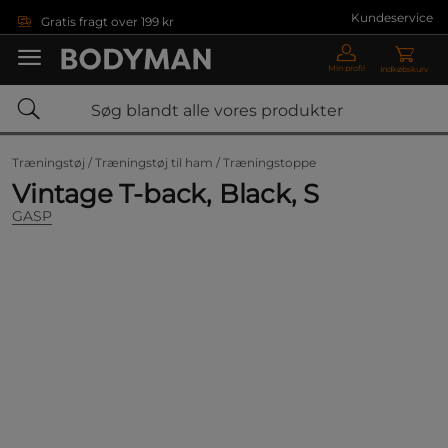
Gå direkte til hovedindholdet
Kundeservice
Gratis fragt over 199 kr
Min profil
Indkøbskurv
Træningstøj /
Træningstøj til ham /
Træningstoppe
Vintage T-back, Black, S
GASP