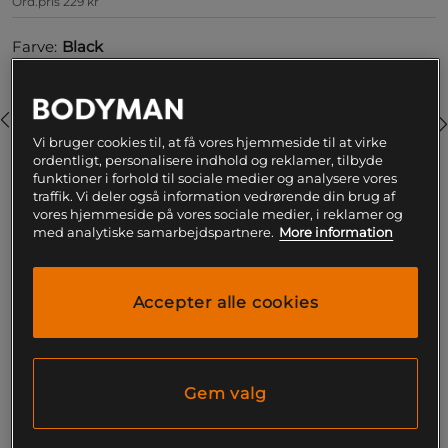
Ord.pris
229 kr
Farve:
Black
Vi bruger cookies til, at få vores hjemmeside til at virke
ordentligt, personalisere indhold og reklamer, tilbyde
funktioner i forhold til sociale medier og analysere vores
traffik. Vi deler også information vedrørende din brug af
vores hjemmeside på vores sociale medier, i reklamer og
S
med analytiske samarbejdspartnere.
More information
Føj til indkøbskurven
Accepter alle cookies
Gratis fragt over 199
Gratis
14 dages
kr
retur
fortrydelsesret
Gem valg
SKU #220446999R | EAN
7332576005305
Populære Vintage T-Back er en brydetrøje for alle, der vil