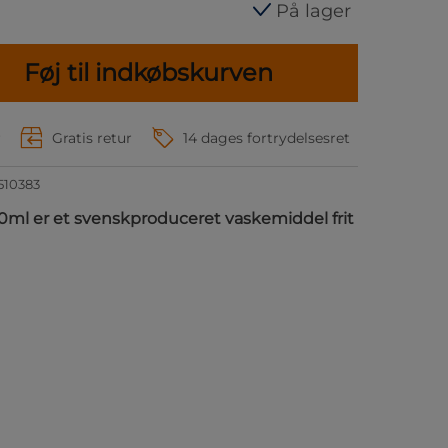
På lager
Føj til indkøbskurven
r
Gratis retur
14 dages fortrydelsesret
510383
ml er et svenskproduceret vaskemiddel frit