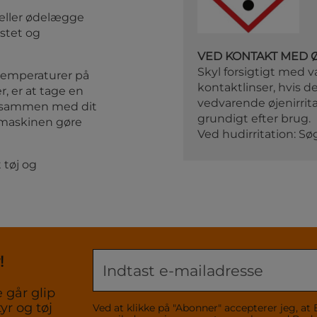
eller ødelægge
estet og
VED KONTAKT MED 
Skyl forsigtigt med v
temperaturer på
kontaktlinser, hvis de
r, er at tage en
vedvarende øjenirrit
n sammen med dit
grundigt efter brug.
 maskinen gøre
Ved hudirritation: S
 tøj og
!
 går glip
yr og tøj
Ved at klikke på "Abonner" accepterer jeg,