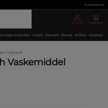
Kundeservice
Min profil
Indkøbskurv
st solgte produkter
Outlet
Nyheder
Brands
Artikler
Gavekort
eje /
Hygiejne
h Vaskemiddel