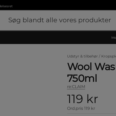
delsesret
Me
Udstyr & tilbehør /
Kropspl
Wool Was
750ml
re:CLAIM
119 kr
Ord.pris
119 kr