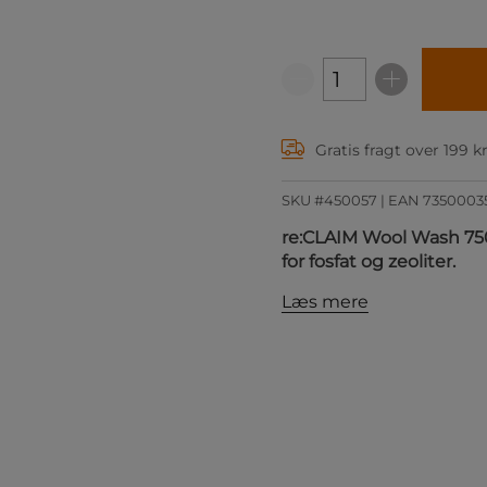
Gratis fragt over 199 k
SKU #450057
| EAN
7350003
re:CLAIM Wool Wash 750
for fosfat og zeoliter.
Læs mere