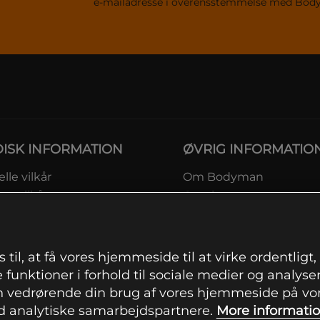
e-mailadresse i overensstemmelse med Bo
DISK INFORMATION
ØVRIG INFORMATIO
lle vilkår
Om Bodyman
ngsvilkår
Gavekort
eskyttelsesinformation
Rabatkoder
msvilkår kundeklub
Sitemap
ingsinformation
 til, at få vores hjemmeside til at virke ordentligt
ranti
 funktioner i forhold til sociale medier og analysere
ation om fortrydelsesret og
 vedrørende din brug af vores hjemmeside på vore
mationer
 analytiske samarbejdspartnere.
More informati