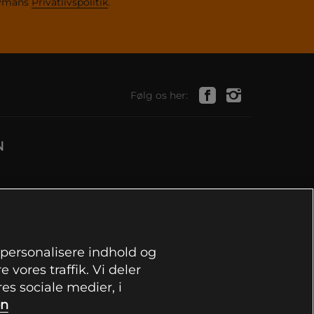
dymans
Privatlivspolitik
.
Følg os her:
N
, personalisere indhold og
 vores traffik. Vi deler
s sociale medier, i
on