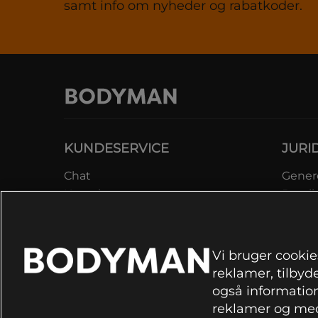
samt info om nyheder og rabatkoder.
KUNDESERVICE
JURI
Chat
Genere
Kontakt
Betali
Kontroller bestilling
Datab
Fortryd køb
Medle
Reklamer
Lever
Vi bruger cookies
FAQ
Prisga
reklamer, tilbyde
Inform
også information
rekla
reklamer og med