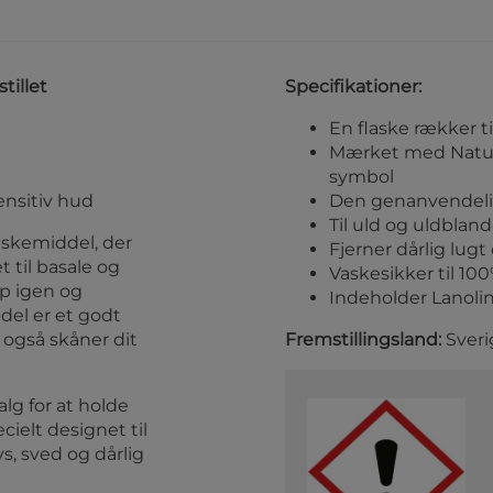
tillet
Specifikationer:
En flaske rækker ti
Mærket med Naturs
symbol
ensitiv hud
Den genanvendelig
Til uld og uldblan
askemiddel, der
Fjerner dårlig lugt
t til basale og
Vaskesikker til 10
op igen og
Indeholder Lanolin 
el er et godt
 også skåner dit
Fremstillingsland:
Sveri
lg for at holde
ecielt designet til
s, sved og dårlig