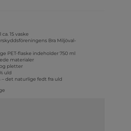
l ca. 15 vaske
kyddsföreningens Bra Miljöval-
e PET-flaske indeholder 750 ml
dede materialer
 og pletter
0% uld
– det naturlige fedt fra uld
ge