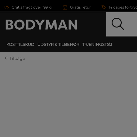
Gå direkte til hovedindholdet
Gratis fragt over 199 kr
Gratis retur
14 dages fortry
KOSTTILSKUD
UDSTYR & TILBEHØR
TRÆNINGSTØJ
Tilbage