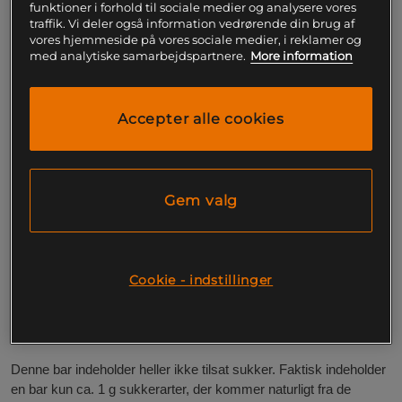
funktioner i forhold til sociale medier og analysere vores
gå på kompromis med kosten. Dette er en helt
traffik. Vi deler også information vedrørende din brug af
unik form for barer med en vidunderlig delikat
vores hjemmeside på vores sociale medier, i reklamer og
med analytiske samarbejdspartnere.
More information
smag og mundfølelse. Et luksuriøst måltid
uden anger.
Accepter alle cookies
16 g protein pr. bar
Uden tilsat sukker
Fantastisk let og luftig tekstur
Utrolige smagsoplevelser
Fremstillet i Sverige
Gem valg
En renodlad proteinbar
En proteinbar skal være netop det og intet andet.
BSc Mellow Bar
er designet til at være fri for nonsens. Den leverer derfor hele 16
Cookie - indstillinger
g kvalitetsprotein pr. bar. Dette protein kommer fra mælkeprotein,
som har et naturligt forhold på 80% kasein og 20% valle. Et
perfekt forhold til et måltid.
Denne bar indeholder heller ikke tilsat sukker. Faktisk indeholder
en bar kun ca. 1 g sukkerarter, der kommer naturligt fra de