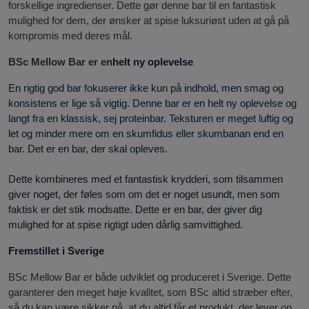
forskellige ingredienser. Dette gør denne bar til en fantastisk
mulighed for dem, der ønsker at spise luksuriøst uden at gå på
kompromis med deres mål.
BSc Mellow Bar er en
helt ny oplevelse
En rigtig god bar fokuserer ikke kun på indhold, men smag og
konsistens er lige så vigtig. Denne bar er en helt ny oplevelse og
langt fra en klassisk, sej proteinbar. Teksturen er meget luftig og
let og minder mere om en skumfidus eller skumbanan end en
bar. Det er en bar, der skal opleves.
Dette kombineres med et fantastisk krydderi, som tilsammen
giver noget, der føles som om det er noget usundt, men som
faktisk er det stik modsatte. Dette er en bar, der giver dig
mulighed for at spise rigtigt uden dårlig samvittighed.
Fremstillet i Sverige
BSc Mellow Bar er både udviklet og produceret i Sverige. Dette
garanterer den meget høje kvalitet, som BSc altid stræber efter,
så du kan være sikker på, at du altid får et produkt, der lever op