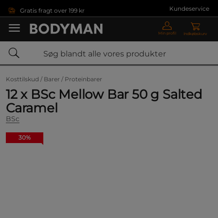
Gå direkte til hovedindholdet
Kundeservice
Gratis fragt over 199 kr
Min profil
Indkøbskurv
Kosttilskud /
Barer /
Proteinbarer
12 x BSc Mellow Bar 50 g Salted
Caramel
BSc
30%