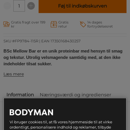
Føj til indkøbskurven
Gratis fragt over 199
Gratis
14 dages
kr
retur
fortrydelsesret
SKU #FP9784-115R | EAN
17350168430257
BSc Mellow Bar er en unik proteinbar med hensyn til smag
og tekstur. Utrolig velsmagende samtidig med, at den ikke
indeholder tilsat sukker.
Læs mere
Information
Næringsværdi og ingredienser
Med 16 proteiner, intet tilsat sukker og kun 185
kcal pr. bar er dette et oplagt valg for dig, der
Vi bruger cookies til, at få vores hjemmeside til at virke
ordentligt, personalisere indhold og reklamer, tilbyde
ønsker noget luksuriøst og proteinrigt uden at