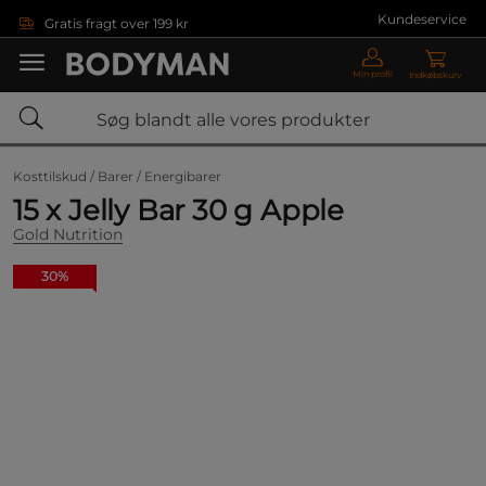
Gå direkte til hovedindholdet
Kundeservice
Gratis fragt over 199 kr
Min profil
Indkøbskurv
Kosttilskud /
Barer /
Energibarer
15 x Jelly Bar 30 g Apple
Gold Nutrition
30%