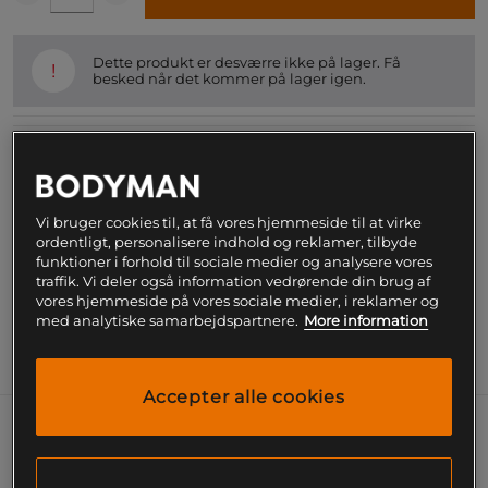
Dette produkt er desværre ikke på lager. Få
!
besked når det kommer på lager igen.
SKU #FP8990R | EAN
5601607077256
GoldNutrition Jelly Bar 30 g er energibarer i
geléformat udviklet til hurtig tilførsel af kulhydrater
Vi bruger cookies til, at få vores hjemmeside til at virke
under træning eller anden fysisk aktivitet. Findes i
ordentligt, personalisere indhold og reklamer, tilbyde
flere lækre smagsvarianter.
funktioner i forhold til sociale medier og analysere vores
traffik. Vi deler også information vedrørende din brug af
Læs mere
vores hjemmeside på vores sociale medier, i reklamer og
med analytiske samarbejdspartnere.
More information
Information
Næringsværdi og ingredienser
Accepter alle cookies
GoldNutrition Jelly Bars 30 g indeholder 23–24 gram
kulhydrater pr. bar og en energimængde på ca. 80–
90 kcal. Et praktisk alternativ for