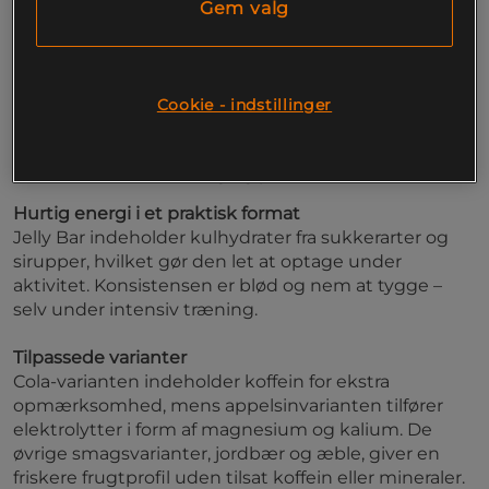
Gem valg
udholdenhedsatleter eller alle, der har brug for
hurtig energi før, under eller efter aktivitet. Findes i
smagsvarianterne Æble, Cola, Jordbær og Appelsin.
Cookie - indstillinger
23–24 g kulhydrater pr. bar
Hurtig energioptagelse
Vælg mellem varianter med eller uden koffein
Udviklet til træning og præstation
Hurtig energi i et praktisk format
Jelly Bar indeholder kulhydrater fra sukkerarter og
sirupper, hvilket gør den let at optage under
aktivitet. Konsistensen er blød og nem at tygge –
selv under intensiv træning.
Tilpassede varianter
Cola-varianten indeholder koffein for ekstra
opmærksomhed, mens appelsinvarianten tilfører
elektrolytter i form af magnesium og kalium. De
øvrige smagsvarianter, jordbær og æble, giver en
friskere frugtprofil uden tilsat koffein eller mineraler.