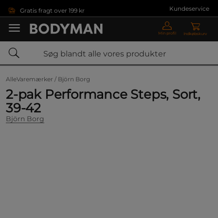
Gå direkte til hovedindholdet
Kundeservice
Gratis fragt over 199 kr
Min profil
Indkøbskurv
AlleVaremærker /
Björn Borg
2-pak Performance Steps, Sort,
39-42
Björn Borg