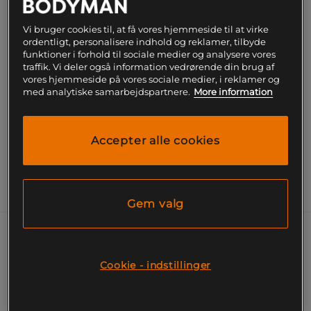
Få notifikation via e-mail
Vi bruger cookies til, at få vores hjemmeside til at virke
ordentligt, personalisere indhold og reklamer, tilbyde
Dette produkt er desværre ikke på lager. Få
!
funktioner i forhold til sociale medier og analysere vores
besked når det kommer på lager igen.
traffik. Vi deler også information vedrørende din brug af
vores hjemmeside på vores sociale medier, i reklamer og
med analytiske samarbejdspartnere.
More information
SKU #9999-1391-90011R | EAN
7321465315946
2-Pack Performance Steps, Multipack –
Ankelstrømper fra Björn Borg i blød strækbar kvalitet.
Accepter alle cookies
Læs mere
Information
Gem valg
2-Pack Performance Steps, Multipack –
Ankelsokker fra Björn Borg i behagelig
Cookie - indstillinger
stretchkvalitet. De lave sokker passer
perfekt under træning og sidder godt