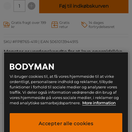
Føj til indkøbskurven
Gratis fragt over 199
Gratis
14 dages
kr
retur
fortrydelsesret
SKU #FP8765-41R | EAN
5061013944915
Monster er verdenskendte for at lave energidrikke,
der ikke kun indeholder en velafbalanceret
mængde koffein, men også er helt fantastisk gode.
Læs mere
Vi bruger cookies til, at få vores hjemmeside til at virke
ordentligt, personalisere indhold og reklamer, tilbyde
funktioner i forhold til sociale medier og analysere vores
traffik. Vi deler også information vedrørende din brug af
Information
Næringsværdi og ingredienser
vores hjemmeside på vores sociale medier, i reklamer og
med analytiske samarbejdspartnere.
More information
Monster er verdenskendte for at lave
energidrikke, der ikke kun indeholder en
Accepter alle cookies
velafbalanceret mængde koffein, men også er