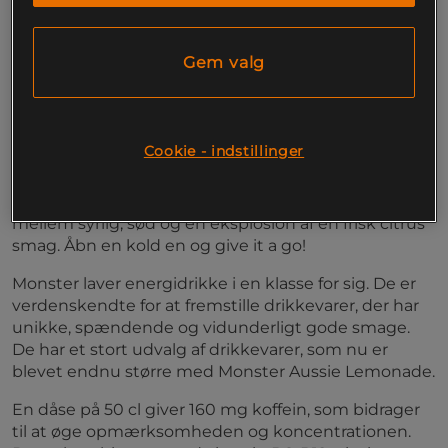
helt fantastisk gode.
Med ekstra vitaminer
Gem valg
160 mg koffein pr. dåse
Inspireret af landet med over 10.000 strande, det
Store Barriererev og et hjem for mange af de mest
Cookie - indstillinger
eksotiske citrusfrugter på jorden kommer Juice
Monster Aussie Style Lemonade. Monsters twist på
en klassisk lemonade, der er den perfekte balance
mellem syrlig, sød og en eksplosion af en frisk citrus
smag. Åbn en kold en og give it a go!
Monster laver energidrikke i en klasse for sig. De er
verdenskendte for at fremstille drikkevarer, der har
unikke, spændende og vidunderligt gode smage.
De har et stort udvalg af drikkevarer, som nu er
blevet endnu større med Monster Aussie Lemonade.
En dåse på 50 cl giver 160 mg koffein, som bidrager
til at øge opmærksomheden og koncentrationen.