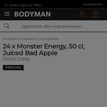
Gå direkte til hovedindholdet
Kundeservice
Gratis fragt over 199 kr
Min profil
Indkøbskurv
Kosttilskud /
Drikkevarer /
Energidrikke
24 x Monster Energy, 50 cl,
Juiced Bad Apple
Monster Energy
PRISFUND