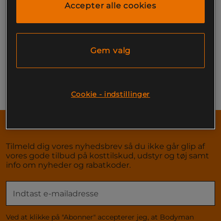
Accepter alle cookies
Side 1 af 1
Gem valg
Du har set på 1 af 1 produkter
Forrige
1
Næste
Cookie - indstillinger
Tilmeld dig her!
NYHEDSBREV
Tilmeld dig vores nyhedsbrev så du ikke går glip af
vores gode tilbud på kosttilskud, udstyr og tøj samt
info om nyheder og rabatkoder.
Ved at klikke på "Abonner" accepterer jeg, at Bodyman