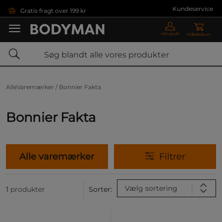
Gå direkte til hovedindholdet
Kundeservice
Gratis fragt over 199 kr
Min profil
Indkøbskurv
AlleVaremærker /
Bonnier Fakta
Bonnier Fakta
Alle varemærker
Filtrer
Vælg sortering
1
produkter
Sorter: