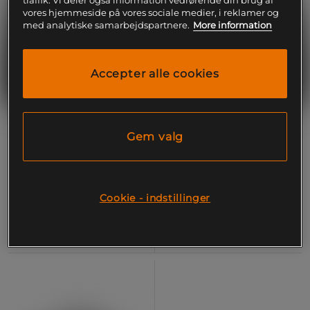
traffik. Vi deler også information vedrørende din brug af
vores hjemmeside på vores sociale medier, i reklamer og
med analytiske samarbejdspartnere.
More information
Accepter alle cookies
+ 8 farver
+ 8 farver
Gem valg
Built for Athletes Eat Sleep
Built for Athletes Flag Patch
Train Repeat Patch
Finland
Built For Athletes
Built For Athletes
Cookie - indstillinger
79 kr
79 kr
Køb
Køb