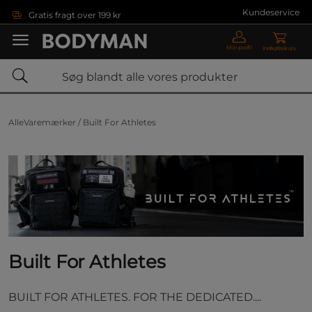
Gå direkte til hovedindholdet
Kundeservice
Gratis fragt over 199 kr
Min profil
Indkøbskurv
AlleVaremærker /
Built For Athletes
Built For Athletes
BUILT FOR ATHLETES. FOR THE DEDICATED....