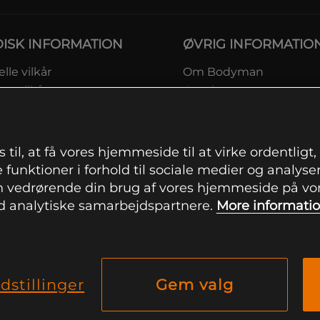
DISK INFORMATION
ØVRIG INFORMATIO
lle vilkår
Om Bodyman
ngsvilkår
Gavekort
eskyttelsesinformation
Rabatkoder
msvilkår kundeklub
Sitemap
ingsinformation
 til, at få vores hjemmeside til at virke ordentligt
ranti
 funktioner i forhold til sociale medier og analysere
ation om fortrydelsesret og
 vedrørende din brug af vores hjemmeside på vore
mationer
 analytiske samarbejdspartnere.
More informati
indstillinger
dstillinger
Gem valg