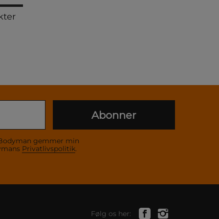
kter
Abonner
 at Bodyman gemmer min
dymans
Privatlivspolitik
.
Følg os her: