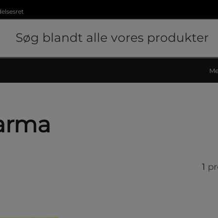
delsesret
Me
harma
1
pr