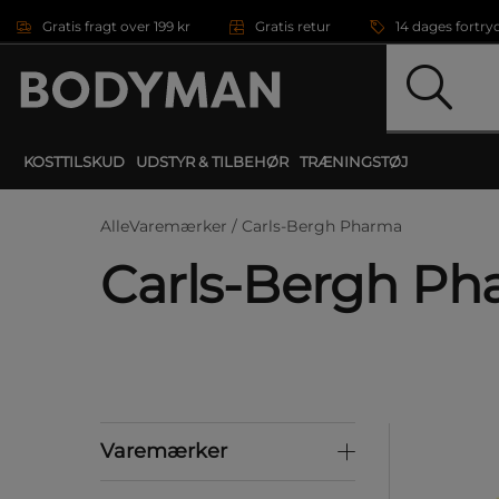
Gå direkte til hovedindholdet
Gratis fragt over 199 kr
Gratis retur
14 dages fortry
KOSTTILSKUD
UDSTYR & TILBEHØR
TRÆNINGSTØJ
AlleVaremærker /
Carls-Bergh Pharma
Carls-Bergh P
Varemærker
Varemærker