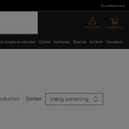
Kundeservice
Min profil
Indkøbskurv
st solgte produkter
Outlet
Nyheder
Brands
Artikler
Gavekort
odukter
Sorter:
Vælg sortering