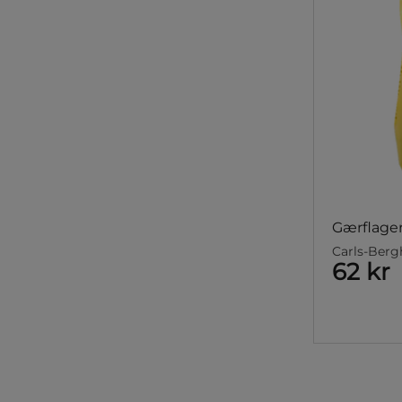
Gærflager
Carls-Ber
62 kr