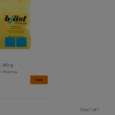
, 160 g
gh Pharma
Køb
Side 1 af 1