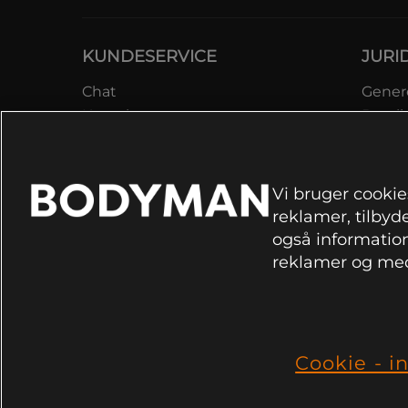
KUNDESERVICE
JURI
Chat
Genere
Kontakt
Betali
Kontroller bestilling
Datab
Fortryd køb
Medle
Reklamer
Lever
Vi bruger cookies
FAQ
Prisga
reklamer, tilbyde
Inform
også information
rekla
reklamer og med
Cookie
Cookie - in