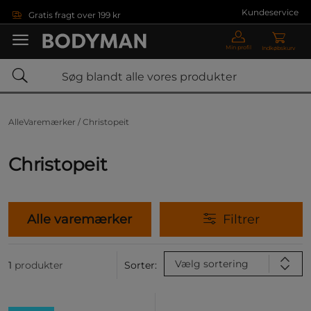
Gå direkte til hovedindholdet
Kundeservice
Gratis fragt over 199 kr
Min profil
Indkøbskurv
AlleVaremærker /
Christopeit
Christopeit
Alle varemærker
Filtrer
Vælg sortering
1
produkter
Sorter: