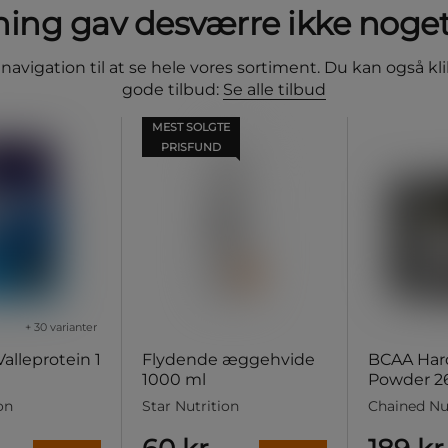
ing gav desværre ikke noget
avigation til at se hele vores sortiment. Du kan også kli
gode tilbud:
Se alle tilbud
MEST SOLGTE
PRISFUND
+ 30 varianter
lleprotein 1
Flydende æggehvide
BCAA Har
1000 ml
Powder 2
on
Star Nutrition
Chained Nu