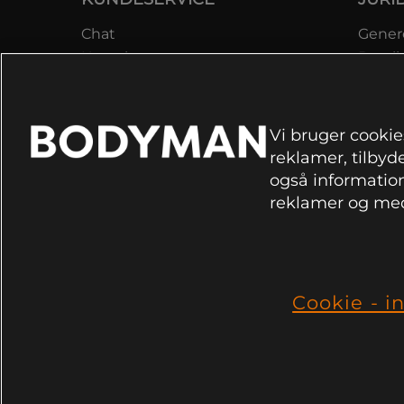
Chat
Genere
Kontakt
Betali
Kontroller bestilling
Datab
Fortryd køb
Medle
Reklamer
Lever
Vi bruger cookies
FAQ
Prisga
reklamer, tilbyde
Inform
også information
rekla
reklamer og med
Cookie
Cookie - in