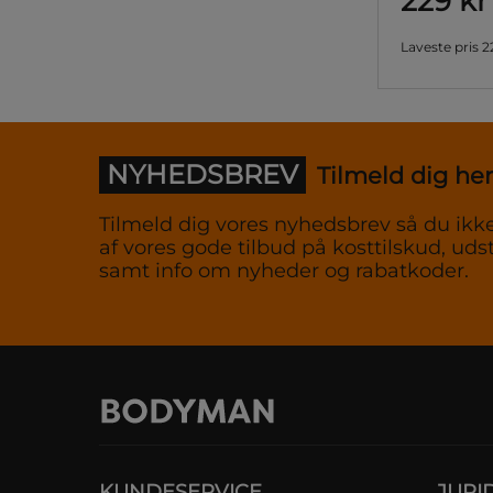
229 kr
Laveste pris
2
NYHEDSBREV
Tilmeld dig her
Tilmeld dig vores nyhedsbrev så du ikke
af vores gode tilbud på kosttilskud, udst
samt info om nyheder og rabatkoder.
KUNDESERVICE
JURI