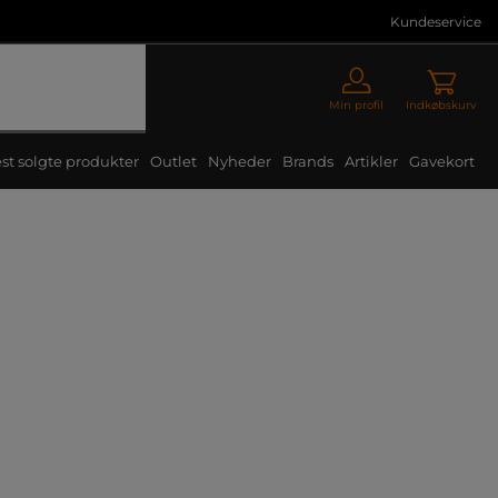
Kundeservice
Min profil
Indkøbskurv
st solgte produkter
Outlet
Nyheder
Brands
Artikler
Gavekort