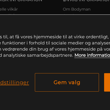
lle vilkår
Om Bodyman
ngsvilkår
Gavekort
eskyttelsesinformation
Rabatkoder
msvilkår kundeklub
Sitemap
ingsinformation
 til, at få vores hjemmeside til at virke ordentligt
ranti
 funktioner i forhold til sociale medier og analysere
ation om fortrydelsesret og
 vedrørende din brug af vores hjemmeside på vore
mationer
 analytiske samarbejdspartnere.
More informati
indstillinger
dstillinger
Gem valg
© 