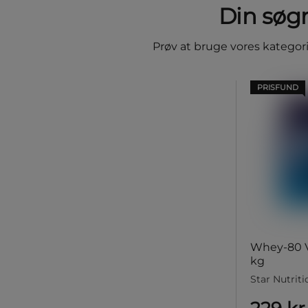
Din søgn
Prøv at bruge vores kategorin
PRISFUND
Whey-80 Va
kg
Star Nutriti