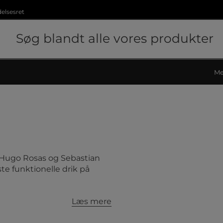
delsesret
Me
e Hugo Rosas og Sebastian
ste funktionelle drik på
Læs mere