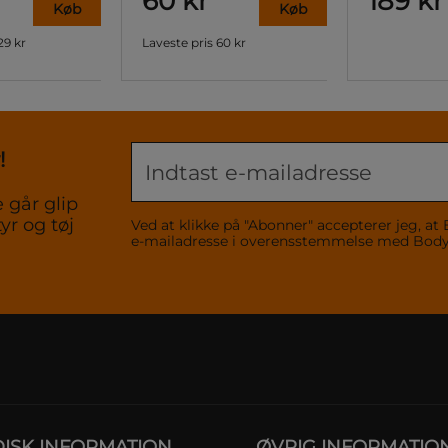
60 kr
189 kr
Køb
Køb
29 kr
Laveste pris
60 kr
!
 går glip
yr og tøj
Ved at klikke på "Abonner" accepterer jeg,
e-mailadresse i overensstemmelse med Bo
DISK INFORMATION
ØVRIG INFORMATIO