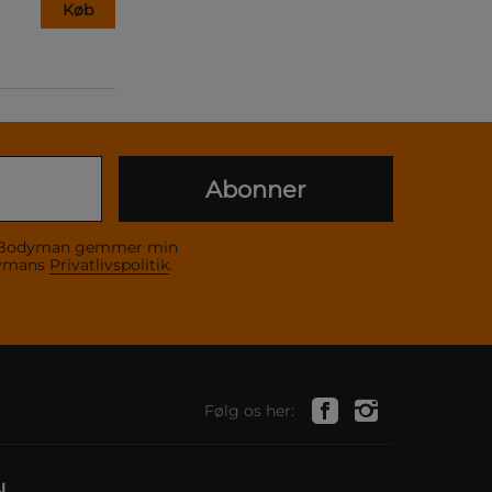
Køb
Abonner
 at Bodyman gemmer min
dymans
Privatlivspolitik
.
Følg os her:
N