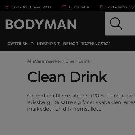
Gå direkte til hovedindholdet
Gratis fragt over 199 kr
Gratis retur
14 dages fortry
KOSTTILSKUD
UDSTYR & TILBEHØR
TRÆNINGSTØJ
AlleVaremærker /
Clean Drink
Clean Drink
Clean drink blev etableret i 2015 af brødren
Kvissberg. De satte sig for at skabe den rene
markedet - en drik fremstillet...