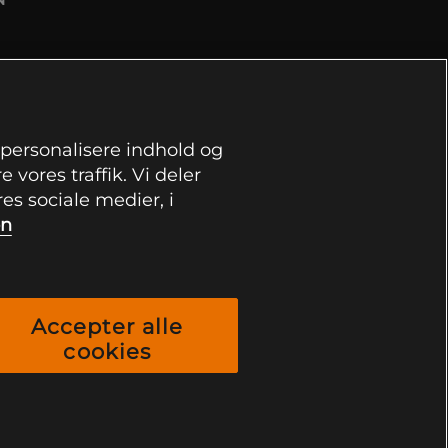
, personalisere indhold og
 vores traffik. Vi deler
s sociale medier, i
on
Accepter alle
cookies
2026 Health and Sports Nutrition Group HSNG AB Bodyman