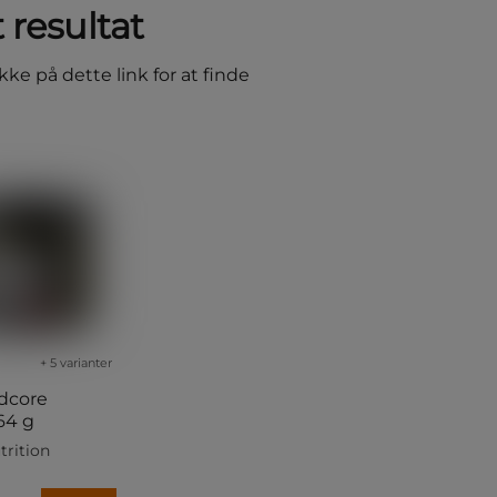
 resultat
kke på dette link for at finde
+ 5 varianter
dcore
64 g
trition