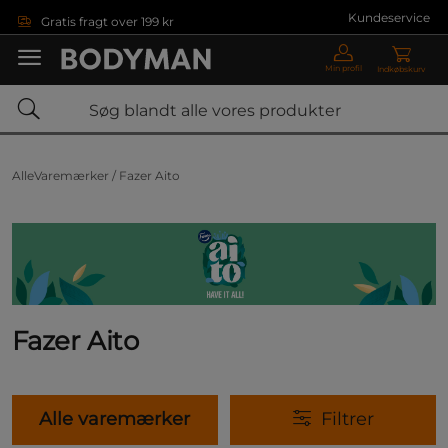
Gå direkte til hovedindholdet
Kundeservice
Gratis fragt over 199 kr
Min profil
Indkøbskurv
AlleVaremærker /
Fazer Aito
Fazer Aito
Alle varemærker
Filtrer