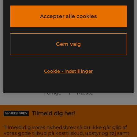
199 kr
Køb
Accepter alle cookies
Gem valg
Side 1 af 1
Cookie - indstillinger
Du har set på 1 af 1 produkter
Forrige
1
Næste
Tilmeld dig her!
NYHEDSBREV
Tilmeld dig vores nyhedsbrev så du ikke går glip af
vores gode tilbud på kosttilskud, udstyr og tøj samt