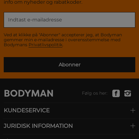
info om nyheder og rabatkoder.
Ved at klikke på "Abonner" accepterer jeg, at Bodyman
gemmer min e-mailadresse i overensstemmelse med
Bodymans
Privatlivspolitik
.
Abonner
Følg os her:
KUNDESERVICE
JURIDISK INFORMATION