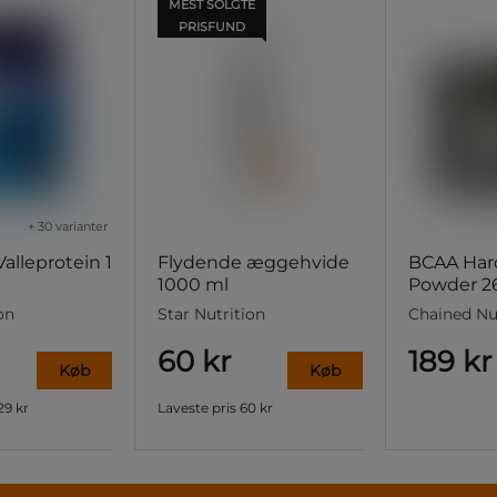
MEST SOLGTE
PRISFUND
+ 30 varianter
lleprotein 1
Flydende æggehvide
BCAA Har
1000 ml
Powder 2
on
Star Nutrition
Chained Nu
60 kr
189 kr
Køb
Køb
29 kr
Laveste pris
60 kr