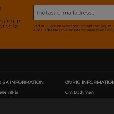
!
 går glip
yr og tøj
Ved at klikke på "Abonner" accepterer jeg,
e-mailadresse i overensstemmelse med Bo
DISK INFORMATION
ØVRIG INFORMATIO
lle vilkår
Om Bodyman
ngsvilkår
Gavekort
eskyttelsesinformation
Rabatkoder
msvilkår kundeklub
Sitemap