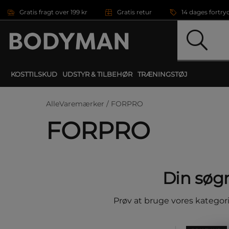
Gå direkte til hovedindholdet
Gratis fragt over 199 kr
Gratis retur
14 dages fortry
KOSTTILSKUD
UDSTYR & TILBEHØR
TRÆNINGSTØJ
AlleVaremærker /
FORPRO
FORPRO
Din søgn
Prøv at bruge vores kategorin