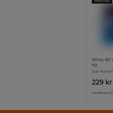
PRISFUND
Whey-80 Va
kg
Star Nutriti
229 kr
Laveste pris
2