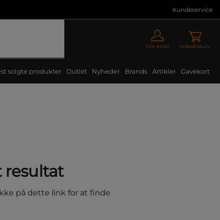
Kundeservice
Min profil
Indkøbskurv
st solgte produkter
Outlet
Nyheder
Brands
Artikler
Gavekort
 resultat
kke på dette link for at finde