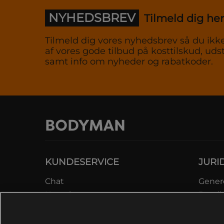
NYHEDSBREV
Tilmeld dig her
Tilmeld dig vores nyhedsbrev så du ikke
af vores gode tilbud på kosttilskud, udst
samt info om nyheder og rabatkoder.
KUNDESERVICE
JURI
Chat
Genere
Kontakt
Betali
Kontroller bestilling
Datab
Fortryd køb
Medle