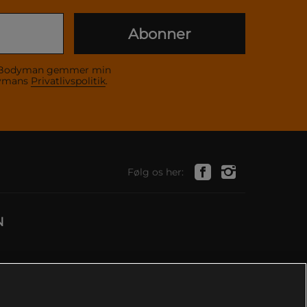
Abonner
 at Bodyman gemmer min
dymans
Privatlivspolitik
.
Følg os her:
N