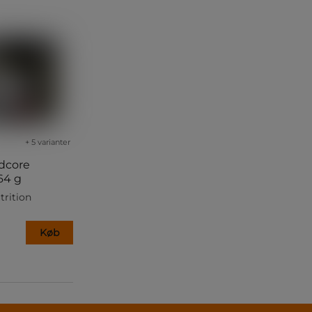
+ 5 varianter
dcore
64 g
trition
Køb