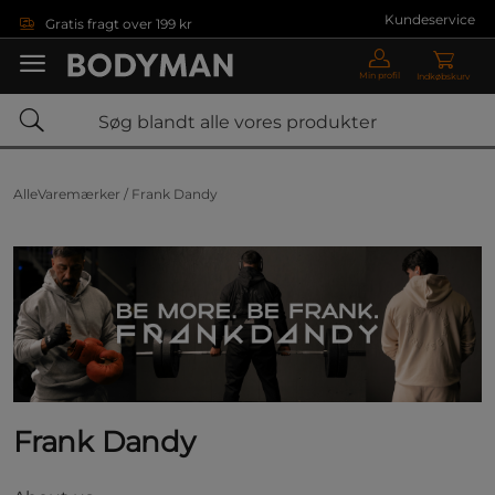
Gå direkte til hovedindholdet
Kundeservice
Gratis fragt over 199 kr
Min profil
Indkøbskurv
AlleVaremærker /
Frank Dandy
Frank Dandy