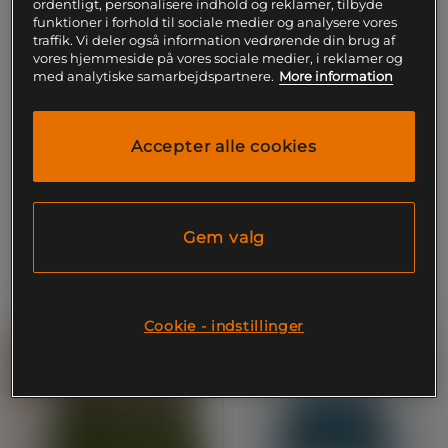
ordentligt, personalisere indhold og reklamer, tilbyde
funktioner i forhold til sociale medier og analysere vores
traffik. Vi deler også information vedrørende din brug af
vores hjemmeside på vores sociale medier, i reklamer og
med analytiske samarbejdspartnere.
More information
+ 1 farve
+ 2 farver
Strømper 3 pack Sort
Boxershorts 5 pack Rød
Frank Dandy
Frank Dandy
Accepter alle cookies
299 kr
399 kr
Køb
Køb
Gem valg
Cookie - indstillinger