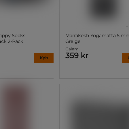
+ 
rippy Socks
Marrakesh Yogamatta 5 m
ack 2-Pack
Greige
Gaiam
359 kr
Køb