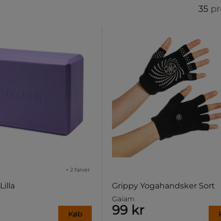
35
pr
+ 2 farver
illa
Grippy Yogahandsker Sort
Gaiam
99 kr
Køb