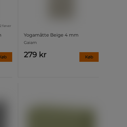
2 farver
m
Yogamåtte Beige 4 mm
Gaiam
279 kr
Køb
Køb