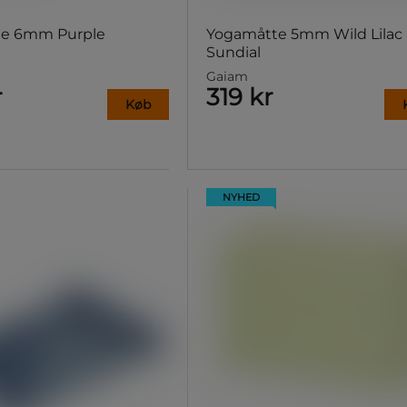
e 6mm Purple
Yogamåtte 5mm Wild Lilac
Sundial
Gaiam
r
319 kr
Køb
NYHED