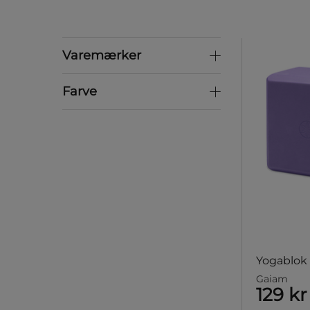
Varemærker
Varemærker
Farve
Farve
Yogablok L
Gaiam
129 kr