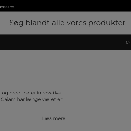
delsesret
Me
 og producerer innovative
g. Gaiam har længe været en
Læs mere