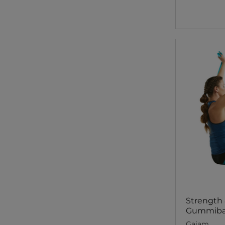
Strength &
Gummiba
Gaiam