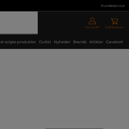
Kundeservice
Min profil
Indkøbskurv
st solgte produkter
Outlet
Nyheder
Brands
Artikler
Gavekort