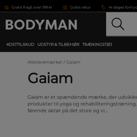
Gå direkte til hovedindholdet
Gratis fragt over 199 kr
Gratis retur
14 dages fortry
KOSTTILSKUD
UDSTYR & TILBEHØR
TRÆNINGSTØJ
AlleVaremærker /
Gaiam
Gaiam
Gaiam er et spændende mærke, der udvikler
produkter til yoga og rehabiliteringstrænin
førende aktør på det store og vi...