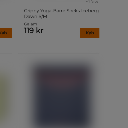
+ 1 farve
Grippy Yoga-Barre Socks Iceberg
Dawn S/M
Gaiam
119 kr
Køb
Køb