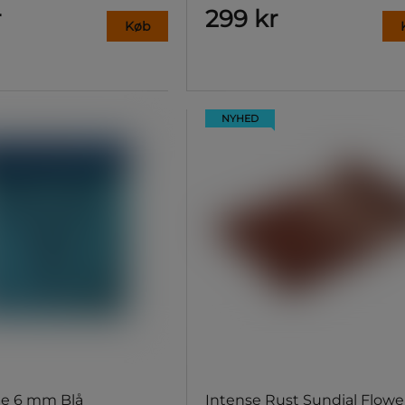
r
299 kr
Køb
NYHED
e 6 mm Blå
Intense Rust Sundial Flowe