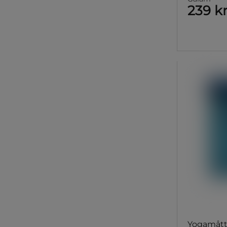
239 k
Yogamått