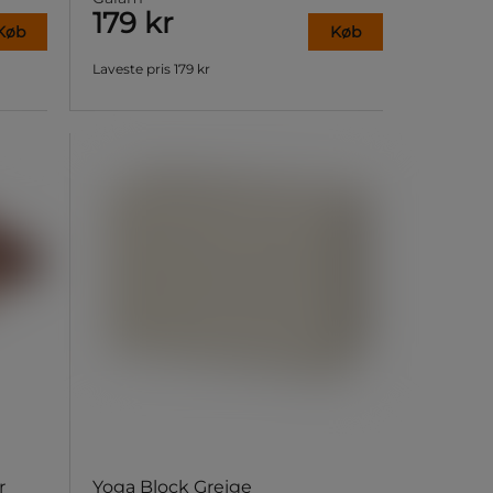
179 kr
Køb
Køb
Laveste pris
179 kr
r
Yoga Block Greige