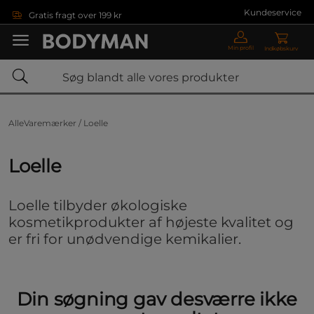
Gå direkte til hovedindholdet
Kundeservice
Gratis fragt over 199 kr
Min profil
Indkøbskurv
AlleVaremærker /
Loelle
Loelle
Loelle tilbyder økologiske
kosmetikprodukter af højeste kvalitet og
er fri for unødvendige kemikalier.
Din søgning gav desværre ikke