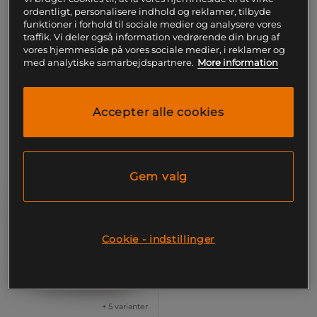
ml
Star Nutrition
ordentligt, personalisere indhold og reklamer, tilbyde
Star Nutrition
funktioner i forhold til sociale medier og analysere vores
traffik. Vi deler også information vedrørende din brug af
60 kr
vores hjemmeside på vores sociale medier, i reklamer og
Køb
229 kr
Køb
med analytiske samarbejdspartnere.
More information
Laveste pris
60 kr
Laveste pris
229 kr
Accepter alle cookies
Gem valg
Cookie - indstillinger
+ 5 varianter