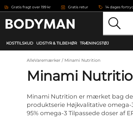
Gå direkte til hovedindholdet
Gratis fragt over 199 kr
Gratis retur
14 dages fortry
KOSTTILSKUD
UDSTYR & TILBEHØR
TRÆNINGSTØJ
AlleVaremærker /
Minami Nutrition
Minami Nutriti
Minami Nutrition er mærket bag d
produktserie Højkvalitative omega-3
95% omega-3 Tilpassede doser af 