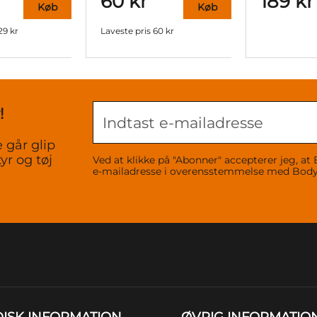
60 kr
189 kr
Køb
Køb
29 kr
Laveste pris
60 kr
!
 går glip
yr og tøj
Ved at klikke på "Abonner" accepterer jeg,
e-mailadresse i overensstemmelse med Bo