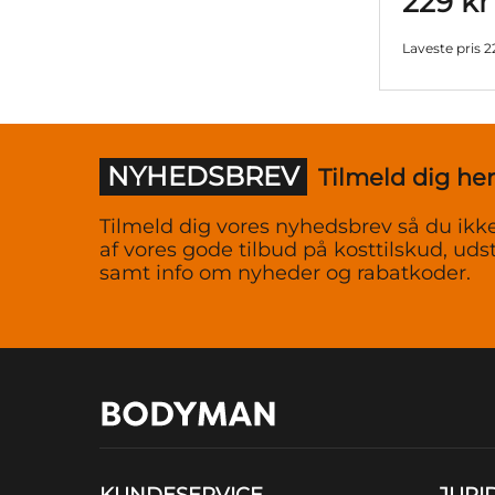
229 kr
Laveste pris
2
NYHEDSBREV
Tilmeld dig her
Tilmeld dig vores nyhedsbrev så du ikke
af vores gode tilbud på kosttilskud, udst
samt info om nyheder og rabatkoder.