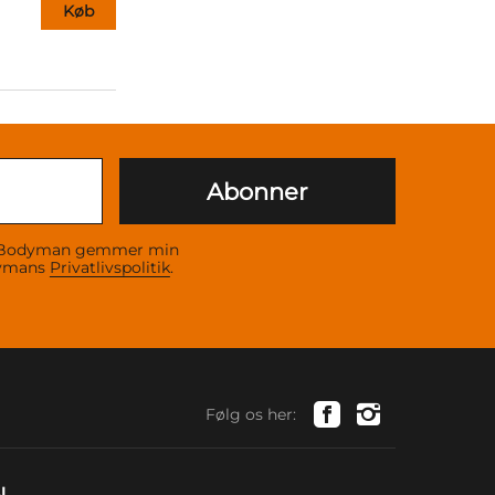
Køb
Abonner
 at Bodyman gemmer min
dymans
Privatlivspolitik
.
Følg os her: