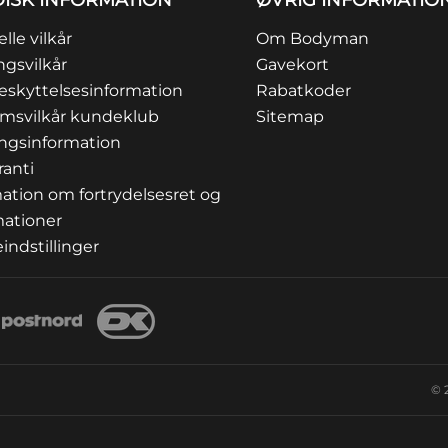
DISK INFORMATION
ØVRIG INFORMATIO
lle vilkår
Om Bodyman
ngsvilkår
Gavekort
eskyttelsesinformation
Rabatkoder
msvilkår kundeklub
Sitemap
ingsinformation
ranti
ation om fortrydelsesret og
mationer
indstillinger
© 