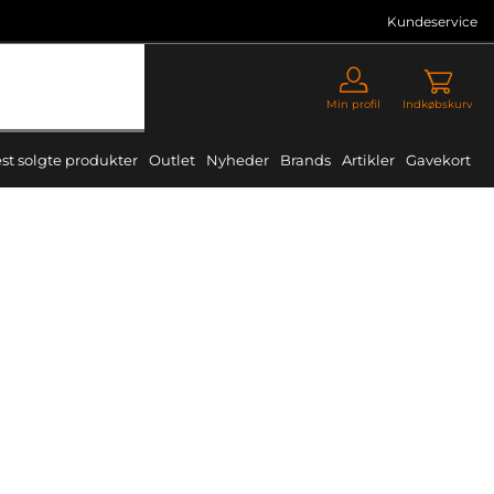
Kundeservice
Min profil
Indkøbskurv
st solgte produkter
Outlet
Nyheder
Brands
Artikler
Gavekort