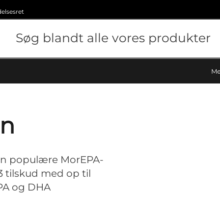
delsesret
Me
on
en populære MorEPA-
 tilskud med op til
EPA og DHA