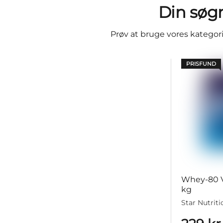
Din søgn
Prøv at bruge vores kategorin
PRISFUND
Whey-80 Va
kg
Star Nutriti