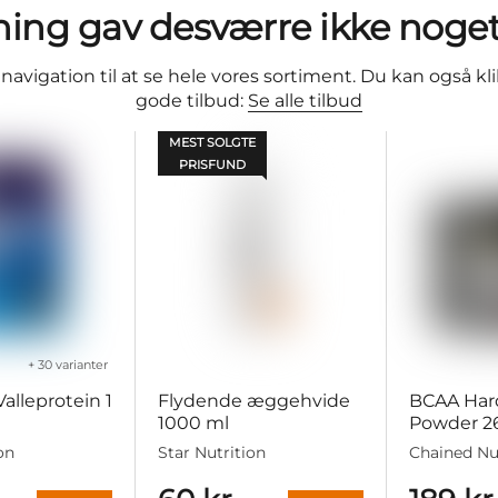
ing gav desværre ikke noget
avigation til at se hele vores sortiment. Du kan også kli
gode tilbud:
Se alle tilbud
MEST SOLGTE
PRISFUND
+ 30 varianter
lleprotein 1
Flydende æggehvide
BCAA Har
1000 ml
Powder 2
on
Star Nutrition
Chained Nu