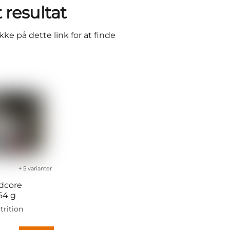
 resultat
kke på dette link for at finde
+ 5 varianter
dcore
64 g
trition