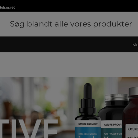
delsesret
Me