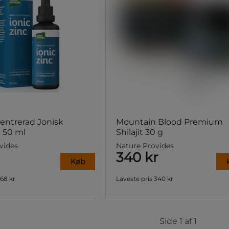
entrerad Jonisk
Mountain Blood Premium
t 50 ml
Shilajit 30 g
vides
Nature Provides
340 kr
Køb
168 kr
Laveste pris
340 kr
Side 1 af 1