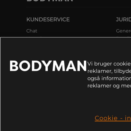
KUNDESERVICE
JURI
Chat
Genere
Kontakt
Betali
Kontroller bestilling
Datab
Fortryd køb
Medle
Reklamer
Lever
Vi bruger cookies
FAQ
Prisga
reklamer, tilbyde
Inform
også information
rekla
reklamer og med
Cookie
Cookie - in