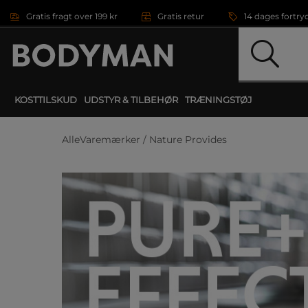
Gå direkte til hovedindholdet
Gratis fragt over 199 kr
Gratis retur
14 dages fortry
KOSTTILSKUD
UDSTYR & TILBEHØR
TRÆNINGSTØJ
AlleVaremærker /
Nature Provides