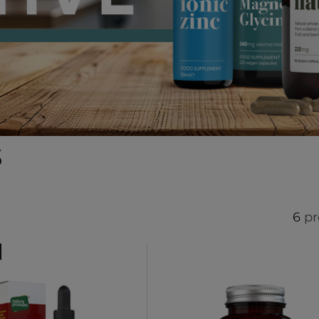
s
6
pr