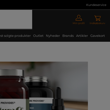
Kundeservice
Min profil
Indkøbskurv
st solgte produkter
Outlet
Nyheder
Brands
Artikler
Gavekort