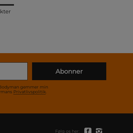
kter
Abonner
 at Bodyman gemmer min
dymans
Privatlivspolitik
.
Følg os her: