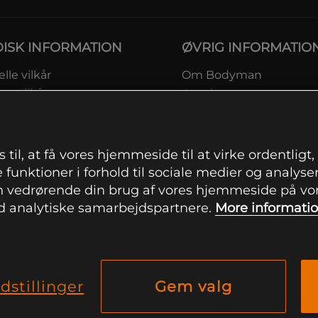
DISK INFORMATION
ØVRIG INFORMATIO
lle vilkår
Om Bodyman
ngsvilkår
Gavekort
eskyttelsesinformation
Rabatkoder
msvilkår kundeklub
Sitemap
ingsinformation
 til, at få vores hjemmeside til at virke ordentligt
ranti
 funktioner i forhold til sociale medier og analysere
ation om fortrydelsesret og
 vedrørende din brug af vores hjemmeside på vore
mationer
 analytiske samarbejdspartnere.
More informati
indstillinger
dstillinger
Gem valg