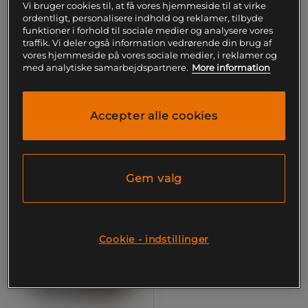
Vi bruger cookies til, at få vores hjemmeside til at virke
Whey-80 Valleprotein 1 kg
Flydende æggehvide 1000
ordentligt, personalisere indhold og reklamer, tilbyde
ml
Star Nutrition
funktioner i forhold til sociale medier og analysere vores
Star Nutrition
traffik. Vi deler også information vedrørende din brug af
vores hjemmeside på vores sociale medier, i reklamer og
60 kr
med analytiske samarbejdspartnere.
More information
Køb
229 kr
Køb
Laveste pris
60 kr
Laveste pris
229 kr
Accepter alle cookies
Gem valg
Cookie - indstillinger