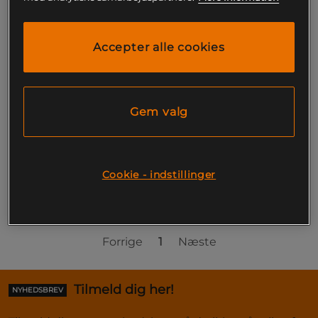
mm
Select
Accepter alle cookies
29 kr
Køb
Gem valg
Side 1 af 1
Cookie - indstillinger
Du har set på 1 af 1 produkter
Forrige
1
Næste
Tilmeld dig her!
NYHEDSBREV