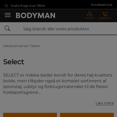
Gå direkte til hovedindholdet
Kundeservice
Gratis fragt over 199 kr
Min profil
Indkøbskurv
AlleVaremærker /
Select
Select
SELECT er måske bedst kendt for deres høj kvalitets
bolde, men tilbyder også et komplet sortiment af
sportstøj, udstyr og forbrugsmaterialer til de fleste
holdsportsgrene...
Læs mere