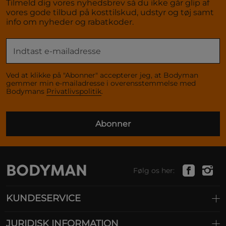
Tilmeld dig vores nyhedsbrev så du ikke går glip af
vores gode tilbud på kosttilskud, udstyr og tøj samt
info om nyheder og rabatkoder.
Ved at klikke på "Abonner" accepterer jeg, at Bodyman
gemmer min e-mailadresse i overensstemmelse med
Bodymans
Privatlivspolitik
.
Abonner
Følg os her:
KUNDESERVICE
JURIDISK INFORMATION