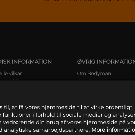
DISK INFORMATION
ØVRIG INFORMATIO
lle vilkår
Om Bodyman
ngsvilkår
Gavekort
eskyttelsesinformation
Rabatkoder
msvilkår kundeklub
Sitemap
ingsinformation
 til, at få vores hjemmeside til at virke ordentligt
ranti
 funktioner i forhold til sociale medier og analysere
ation om fortrydelsesret og
 vedrørende din brug af vores hjemmeside på vore
mationer
 analytiske samarbejdspartnere.
More informati