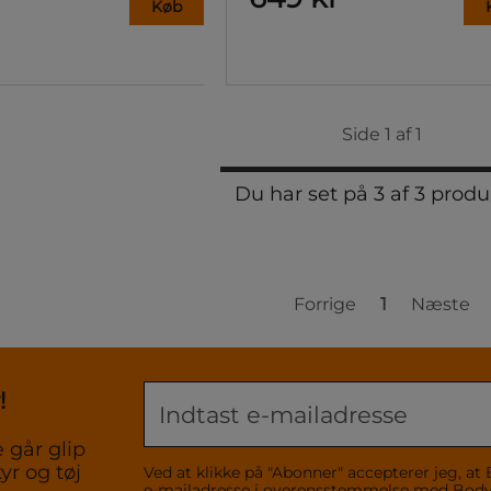
Køb
Side 1 af 1
Du har set på 3 af 3 produ
Forrige
1
Næste
!
 går glip
yr og tøj
Ved at klikke på "Abonner" accepterer jeg,
e-mailadresse i overensstemmelse med Bo