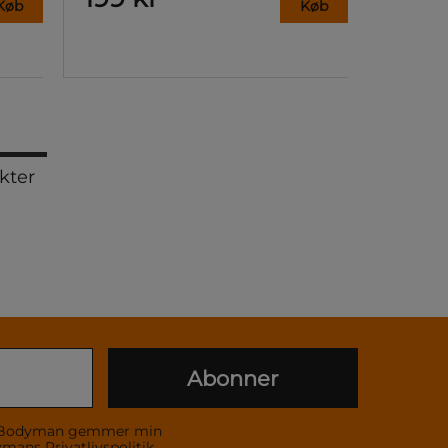
Køb
Køb
kter
Abonner
 at Bodyman gemmer min
dymans
Privatlivspolitik
.