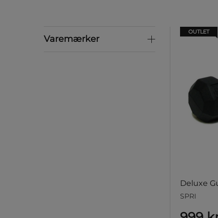
OUTLET
Varemærker
Varemærker
Deluxe 
SPRI
999 k