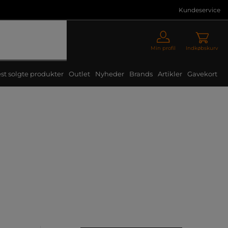
Kundeservice
Min profil
Indkøbskurv
st solgte produkter
Outlet
Nyheder
Brands
Artikler
Gavekort