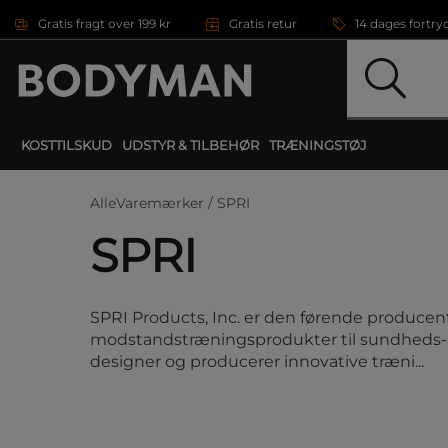
Gå direkte til hovedindholdet
Gratis fragt over 199 kr
Gratis retur
14 dages fortry
KOSTTILSKUD
UDSTYR & TILBEHØR
TRÆNINGSTØJ
AlleVaremærker /
SPRI
SPRI
SPRI Products, Inc. er den førende producent
modstandstræningsprodukter til sundheds- o
designer og producerer innovative træni...