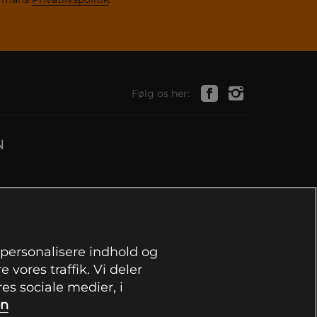
Følg os her:
N
, personalisere indhold og
 vores traffik. Vi deler
s sociale medier, i
on