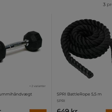
3
pr
+ 2 varianter
Gummihåndvægt
SPRI BattleRope 5,5 m
SPRI
r
649 kr