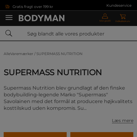
Gå direkte til hovedindholdet
Kundeservice
Gratis fragt over 199 kr
Min profil
Indkøbskurv
AlleVaremærker /
SUPERMASS NUTRITION
SUPERMASS NUTRITION
Supermass Nutrition blev grundlagt af den finske
bodybuilding-legende Marko "Supermass"
Savolainen med det formål at producere højkvalitets
kosttilskud uden kompromis. Su...
Læs mere