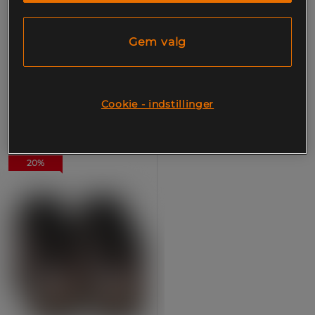
+ 2 varianter
+ 3 varianter
Super Meal
IntraZone BCAA Pulver 600
Måltidserstatning 1000 g
g
Gem valg
SUPERMASS NUTRITION
SUPERMASS NUTRITION
399 kr
449 kr
Køb
Køb
Cookie - indstillinger
20%