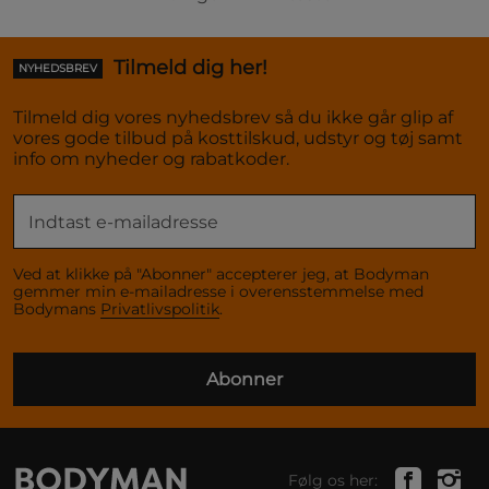
Tilmeld dig her!
NYHEDSBREV
Tilmeld dig vores nyhedsbrev så du ikke går glip af
vores gode tilbud på kosttilskud, udstyr og tøj samt
info om nyheder og rabatkoder.
Ved at klikke på "Abonner" accepterer jeg, at Bodyman
gemmer min e-mailadresse i overensstemmelse med
Bodymans
Privatlivspolitik
.
Abonner
Følg os her: