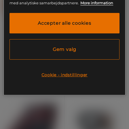
med analytiske samarbejdspartnere.
More information
Accepter alle cookies
Therabody SmartGoggles
Massagepistol Theragun
2.0 Sort
Prime Plus
TheraBody
TheraBody
Gem valg
1.489 kr
2.929 kr
Køb
Køb
Cookie - indstillinger