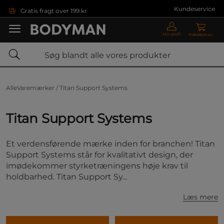
Gå direkte til hovedindholdet
Kundeservice
Gratis fragt over 199 kr
Min profil
Indkøbskurv
AlleVaremærker /
Titan Support Systems
Titan Support Systems
Et verdensførende mærke inden for branchen! Titan
Support Systems står for kvalitativt design, der
imødekommer styrketræningens høje krav til
holdbarhed. Titan Support Sy...
Læs mere