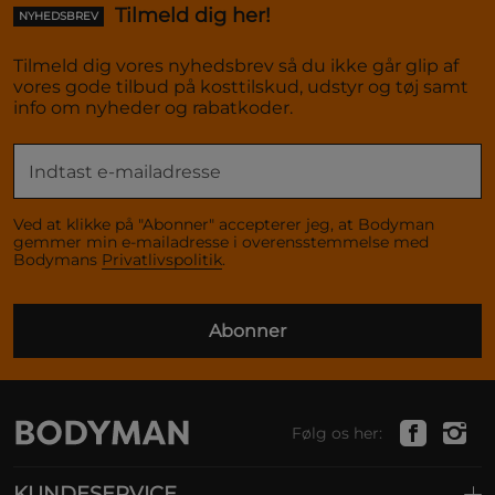
Tilmeld dig her!
NYHEDSBREV
Tilmeld dig vores nyhedsbrev så du ikke går glip af
vores gode tilbud på kosttilskud, udstyr og tøj samt
info om nyheder og rabatkoder.
Ved at klikke på "Abonner" accepterer jeg, at Bodyman
gemmer min e-mailadresse i overensstemmelse med
Bodymans
Privatlivspolitik
.
Abonner
Følg os her:
KUNDESERVICE