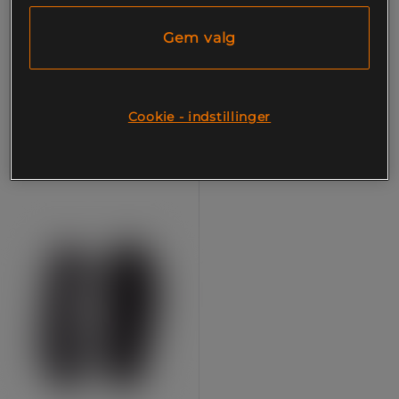
THP Håndledsbind
Triumph Singlet Tricot IPF
godkendt
Gem valg
Titan Support Systems
Titan Support Systems
349 kr
1.039 kr
Køb
Køb
Cookie - indstillinger