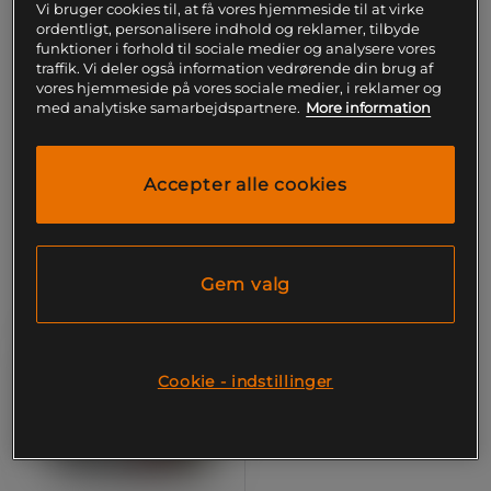
Vi bruger cookies til, at få vores hjemmeside til at virke
Whey-80 Valleprotein 1 kg
Flydende æggehvide 1000
ordentligt, personalisere indhold og reklamer, tilbyde
ml
Star Nutrition
funktioner i forhold til sociale medier og analysere vores
Star Nutrition
traffik. Vi deler også information vedrørende din brug af
vores hjemmeside på vores sociale medier, i reklamer og
60 kr
med analytiske samarbejdspartnere.
More information
Køb
229 kr
Køb
Laveste pris
60 kr
Laveste pris
229 kr
Accepter alle cookies
Gem valg
Cookie - indstillinger