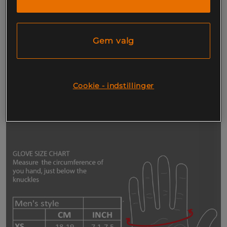
Maskinvask ved lav temperatur.
Basic Gym Glove har polstret håndflade og elastisk
mesh-materiale på håndryggen og mellem fingrene
Gem valg
for bedst mulig bevægelighed og
luftgennemstrømning under træningspasset.
Justerbar spænde for god pasform. Optimal kontakt
med træningsudstyret takket være de halve fingre!
Cookie - indstillinger
Materiale: 60% amara, 40% multi-mesh polyester