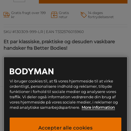
Gratis fragt over 199
Gratis
14 dages
kr
retur
fortrydelsesret
SKU #130309-999-LR | EAN
7332576015960
Et par klassiske, praktiske og desuden vaskbare
handsker fra Better Bodies!
Læs mere
Information
Vi bruger cookies til, at få vores hjemmeside til at virke
ordentligt, personalisere indhold og reklamer, tilbyde
funktioner i forhold til sociale medier og analysere vores
traffik. Vi deler også information vedrørende din brug af
Et par klassiske, praktiske og desuden
vores hjemmeside på vores sociale medier, i reklamer og
vaskbare handsker fra Better Bodies!
med analytiske samarbejdspartnere.
More information
Polstret håndflade.
Elastisk meshmateriale flere steder for god
Accepter alle cookies
bevægelighed og luftgennemstrømning.