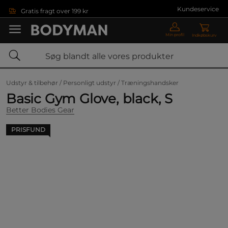
Gå direkte til hovedindholdet
Kundeservice
Gratis fragt over 199 kr
Min profil
Indkøbskurv
Udstyr & tilbehør /
Personligt udstyr /
Træningshandsker
Basic Gym Glove, black, S
Better Bodies Gear
PRISFUND