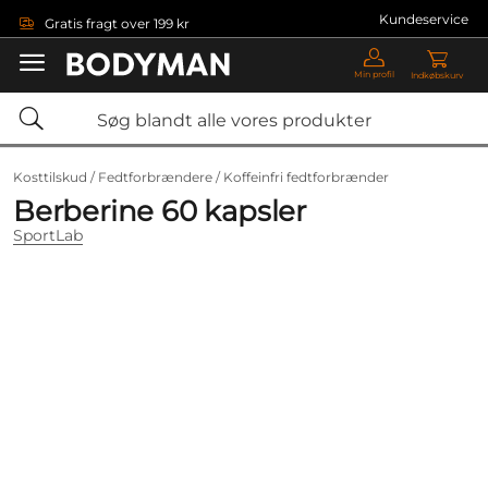
Gå direkte til hovedindholdet
Kundeservice
Gratis fragt over 199 kr
Min profil
Indkøbskurv
Kosttilskud /
Fedtforbrændere /
Koffeinfri fedtforbrænder
Berberine 60 kapsler
SportLab