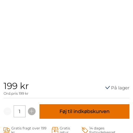
199 kr
På lager
Ord.pris
199 kr
Føj til indkøbskurven
Gratis fragt over 199
Gratis
14 dages
kr
retur
fortrydelsesret