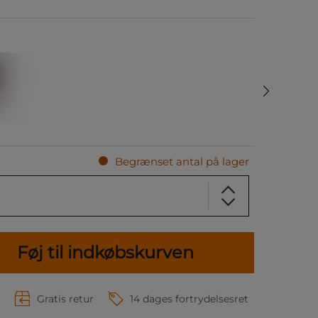
Begrænset antal på lager
Føj til indkøbskurven
r
Gratis retur
14 dages fortrydelsesret