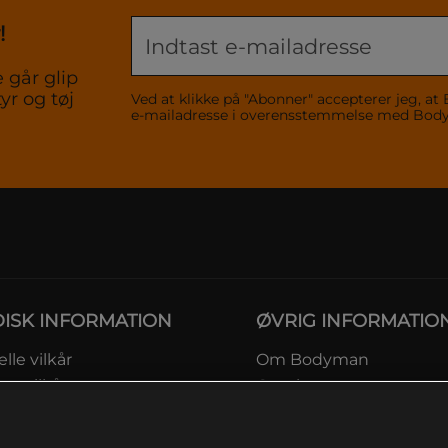
!
 går glip
yr og tøj
Ved at klikke på "Abonner" accepterer jeg,
e-mailadresse i overensstemmelse med Bo
DISK INFORMATION
ØVRIG INFORMATIO
lle vilkår
Om Bodyman
ngsvilkår
Gavekort
eskyttelsesinformation
Rabatkoder
msvilkår kundeklub
Sitemap