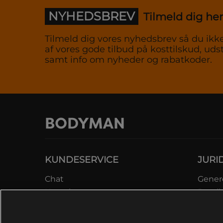
NYHEDSBREV
Tilmeld dig her
Tilmeld dig vores nyhedsbrev så du ikke
af vores gode tilbud på kosttilskud, udst
samt info om nyheder og rabatkoder.
KUNDESERVICE
JURI
Chat
Genere
Kontakt
Betali
Kontroller bestilling
Datab
Fortryd køb
Medle