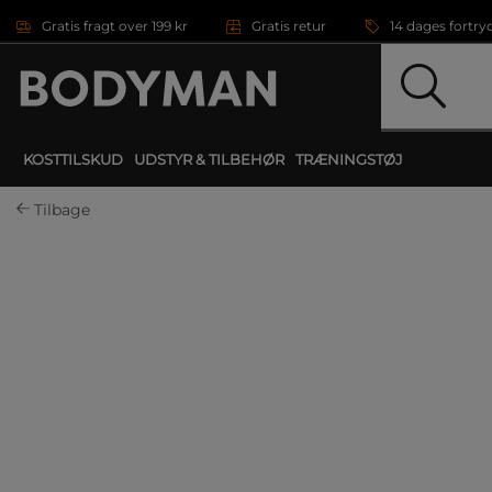
Gå direkte til hovedindholdet
Gratis fragt over 199 kr
Gratis retur
14 dages fortry
KOSTTILSKUD
UDSTYR & TILBEHØR
TRÆNINGSTØJ
Tilbage