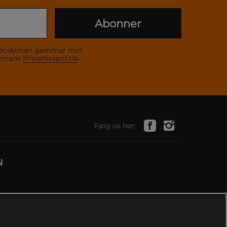
Abonner
 at Bodyman gemmer min
dymans
Privatlivspolitik
.
Følg os her:
N