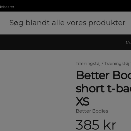
delsesret
Me
Træningstøj /
Træningstøj 
Better Bo
short t-b
XS
Better Bodies
385 kr