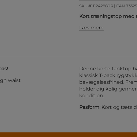
SKU #111242880R | EAN
7332
Kort træningstop med t
Læs mere
pas!
Denne korte tanktop ha
klassisk T-back rygstyk
igh waist
bevægelsesfrihed. Fremst
holder dig kølig gennem
kondition.
Pasform:
Kort og tætsid