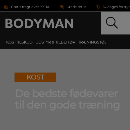
Gå direkte til hovedindholdet
Gratis fragt over 199 kr
Gratis retur
14 dages fortry
KOSTTILSKUD
UDSTYR & TILBEHØR
TRÆNINGSTØJ
KOST
De bedste fødevarer
til den gode træning