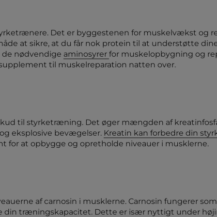
tyrketrænere. Det er byggestenen for muskelvækst og repa
e at sikre, at du får nok protein til at understøtte di
lle de nødvendige
aminosyrer
for muskelopbygning og re
supplement til muskelreparation natten over.
lskud til styrketræning. Det øger mængden af kreatinfosf
 og eksplosive bevægelser.
Kreatin kan forbedre din sty
t for at opbygge og opretholde niveauer i musklerne.
iveauerne af carnosin i musklerne. Carnosin fungerer s
re din træningskapacitet. Dette er især nyttigt under h