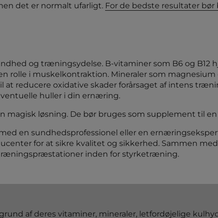
men det er normalt ufarligt.
For de bedste resultater bør
sundhed og træningsydelse. B-vitaminer som B6 og B12 
en rolle i muskelkontraktion. Mineraler som magnesium o
at reducere oxidative skader forårsaget af intens træning
ventuelle huller i din ernæring.
 en magisk løsning. De bør bruges som supplement til en
med en sundhedsprofessionel eller en ernæringsekspert fo
oducenter for at sikre kvalitet og sikkerhed. Sammen me
træningspræstationer inden for styrketræning.
nd af deres vitaminer, mineraler, letfordøjelige kulhyd