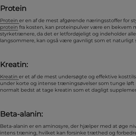
Protein
Protein
er en af de mest afgørende næringsstoffer for s
protein
fra kosten, kan proteinpulver være en bekvem måd
styrketrænere, da det er letfordøjeligt og indeholder a
langsommere, kan også være gavnligt som et naturligt 
Kreatin:
Kreatin
er et af de mest undersøgte og effektive kostti
under korte og intense træningsøvelser som tunge løft
normalt bedst at tage kreatin som et dagligt supplemen
Beta-alanin:
Beta-alanin er en aminosyre, der hjælper med at øge n
intens træning, hvilket kan forsinke træthed og forbed