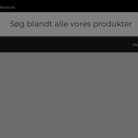
delsesret
Me