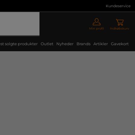
Kundeservice
Min profil
Indkøbskurv
st solgte produkter
Outlet
Nyheder
Brands
Artikler
Gavekort