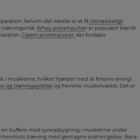
ration. Selvom det ideelle er at få
tilstrækkeligt
ne træningsmål.
Whey proteinpulve
r er populært blandt
paration.
Casein proteinpulver,
der fordøjes
at i musklerne, hvilket hjælper med at forsyne energi
rke og træningsydelse
og fremme muskelvækst. Det er
om en buffere mod syreopbygning i musklerne under
øjintensitets træning med gentagne anstrengelser. Beta-