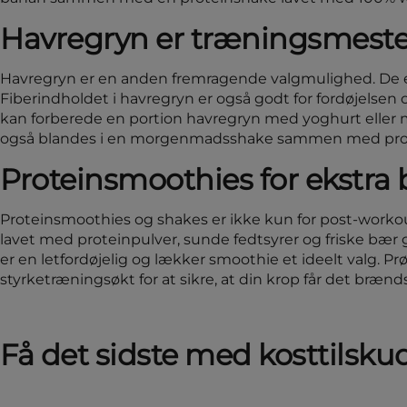
Havregryn er træningsmesters
Havregryn er en anden fremragende valgmulighed. De er r
Fiberindholdet i havregryn er også godt for fordøjelse
kan forberede en portion havregryn med yoghurt eller mæ
også blandes i en morgenmadsshake sammen med protei
Proteinsmoothies for ekstra 
Proteinsmoothies og shakes er ikke kun for post-worko
lavet med proteinpulver, sunde fedtsyrer og friske bær g
er en letfordøjelig og lækker smoothie et ideelt valg. 
styrketræningsøkt for at sikre, at din krop får det brænd
Få det sidste med kosttilsku