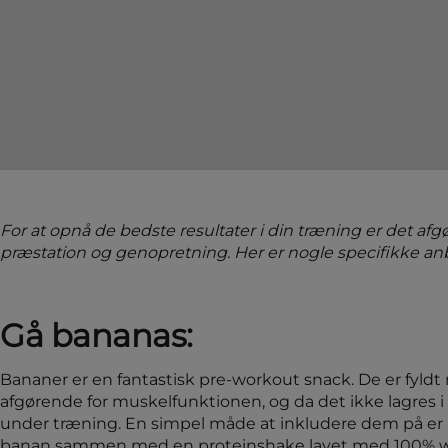
For at opnå de bedste resultater i din træning er det afg
præstation og genopretning. Her er nogle specifikke anbe
Gå bananas:
Bananer er en fantastisk pre-workout snack. De er fyldt
afgørende for muskelfunktionen, og da det ikke lagres i k
under træning. En simpel måde at inkludere dem på er 
banan sammen med en proteinshake lavet med 100% wh