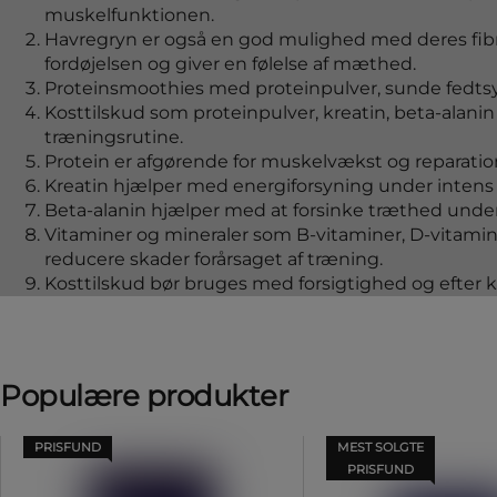
muskelfunktionen.
Havregryn er også en god mulighed med deres fibr
fordøjelsen og giver en følelse af mæthed.
Proteinsmoothies med proteinpulver, sunde fedtsyr
Kosttilskud som proteinpulver, kreatin, beta-alan
træningsrutine.
Protein er afgørende for muskelvækst og reparation,
Kreatin hjælper med energiforsyning under intens
Beta-alanin hjælper med at forsinke træthed unde
Vitaminer og mineraler som B-vitaminer, D-vitami
reducere skader forårsaget af træning.
Kosttilskud bør bruges med forsigtighed og efter 
Populære produkter
PRISFUND
MEST SOLGTE
PRISFUND