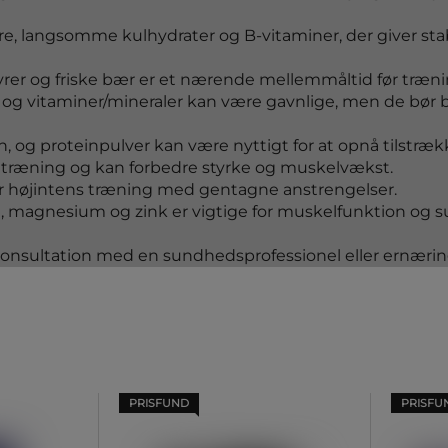
e, langsomme kulhydrater og B-vitaminer, der giver sta
er og friske bær er et nærende mellemmåltid før trænin
in og vitaminer/mineraler kan være gavnlige, men de bør
 og proteinpulver kan være nyttigt for at opnå tilstrækk
 træning og kan forbedre styrke og muskelvækst.
r højintens træning med gentagne anstrengelser.
n, magnesium og zink er vigtige for muskelfunktion og 
konsultation med en sundhedsprofessionel eller ernærin
PRISFUND
PRISFU