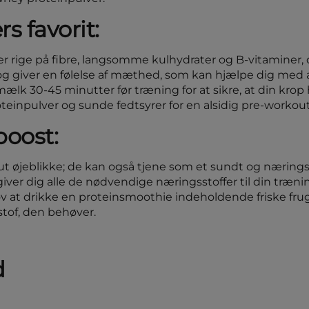
 favorit:
ige på fibre, langsomme kulhydrater og B-vitaminer, der
n og giver en følelse af mæthed, som kan hjælpe dig med
lk 30-45 minutter før træning for at sikre, at din krop 
npulver og sunde fedtsyrer for en alsidig pre-workou
boost:
ut øjeblikke; de kan også tjene som et sundt og nærin
iver dig alle de nødvendige næringsstoffer til din træni
Prøv at drikke en proteinsmoothie indeholdende friske fr
stof, den behøver.
d