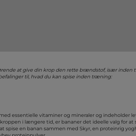
ørende at give din krop den rette brændstof, især inden tr
falinger til, hvad du kan spise inden træning:
 med essentielle vitaminer og mineraler og indeholder le
roppen i længere tid, er bananer det ideelle valg for at s
at spise en banan sammen med Skyr, en proteinrig yogh
ey proteinpulver.