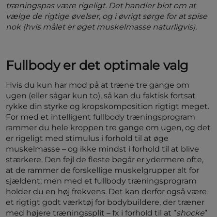
træningspas være rigeligt. Det handler blot om at
vælge de rigtige øvelser, og i øvrigt sørge for at spise
nok (hvis målet er øget muskelmasse naturligvis).
Fullbody er det optimale valg
Hvis du kun har mod på at træne tre gange om
ugen (eller sågar kun to), så kan du faktisk fortsat
rykke din styrke og kropskomposition rigtigt meget.
For med et intelligent fullbody træningsprogram
rammer du hele kroppen tre gange om ugen, og det
er rigeligt med stimulus i forhold til at øge
muskelmasse – og ikke mindst i forhold til at blive
stærkere. Den fejl de fleste begår er ydermere ofte,
at de rammer de forskellige muskelgrupper alt for
sjældent; men med et fullbody træningsprogram
holder du en høj frekvens. Det kan derfor også være
et rigtigt godt værktøj for bodybuildere, der træner
med højere træningssplit – fx i forhold til at ”
shocke
”