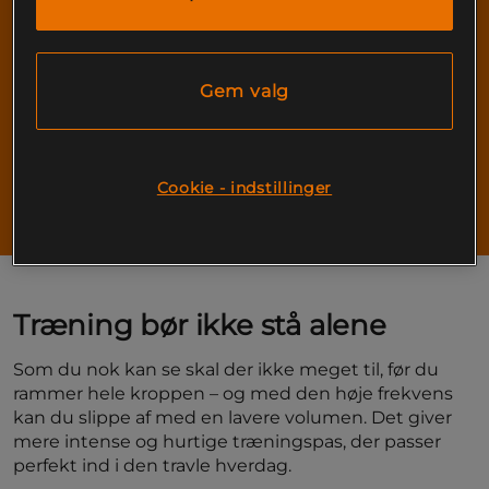
+ arme og mave
Træningsprogram fredag
Gem valg
Squat
Bænkpres
Goodmorning
Cookie - indstillinger
DB Row
+ arme og mave
Træning bør ikke stå alene
Som du nok kan se skal der ikke meget til, før du
rammer hele kroppen – og med den høje frekvens
kan du slippe af med en lavere volumen. Det giver
mere intense og hurtige træningspas, der passer
perfekt ind i den travle hverdag.