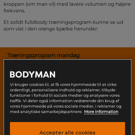
kroppen (om man vil) med lavere volumen og højere
frekvens.
Et solidt fulldbody træningsprogram kunne se ud
som vist i den orange bjælke herunder:
Træningsprogram mandag
Squat
Bænkpres
Rumænsk dødløft
Vi bruger cookies til, at få vores hjemmeside til at virke
BB Row
ordentligt, personalisere indhold og reklamer, tilbyde
+ arme og mave
funktioner i forhold til sociale medier og analysere vores
traffik. Vi deler også information vedrørende din brug af
Træningsprogram onsdag
vores hjemmeside på vores sociale medier, i reklamer og
med analytiske samarbejdspartnere.
More information
Front squat
Dødløft
Skrå bænkpres
Accepter alle cookies
Pullups