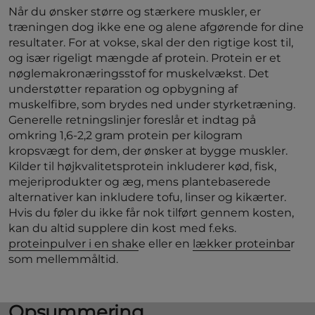
Når du ønsker større og stærkere muskler, er
træningen dog ikke ene og alene afgørende for dine
resultater. For at vokse, skal der den rigtige kost til,
og især rigeligt mængde af protein. Protein er et
nøglemakronæringsstof for muskelvækst. Det
understøtter reparation og opbygning af
muskelfibre, som brydes ned under styrketræning.
Generelle retningslinjer foreslår et indtag på
omkring 1,6-2,2 gram protein per kilogram
kropsvægt for dem, der ønsker at bygge muskler.
Kilder til højkvalitetsprotein inkluderer kød, fisk,
mejeriprodukter og æg, mens plantebaserede
alternativer kan inkludere tofu, linser og kikærter.
Hvis du føler du ikke får nok tilført gennem kosten,
kan du altid supplere din kost med f.eks.
proteinpulver i en shak
e eller en
lækker proteinba
r
som mellemmåltid.
Opsummering