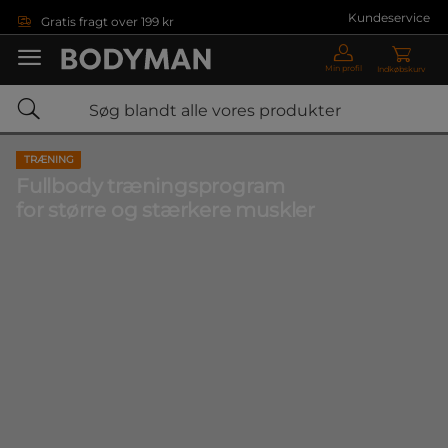
Gå direkte til hovedindholdet
Kundeservice
Gratis fragt over 199 kr
Min profil
Indkøbskurv
TRÆNING
Fullbody træningsprogram
for større og stærkere muskler