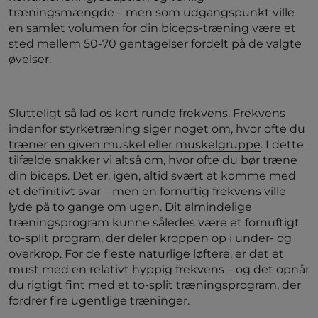
træningsmængde – men som udgangspunkt ville
en samlet volumen for din biceps-træning være et
sted mellem 50-70 gentagelser fordelt på de valgte
øvelser.
Slutteligt så lad os kort runde frekvens. Frekvens
indenfor styrketræning siger noget om,
hvor ofte du
træner en given muskel eller muskelgruppe
. I dette
tilfælde snakker vi altså om, hvor ofte du bør træne
din biceps. Det er, igen, altid svært at komme med
et definitivt svar – men en fornuftig frekvens ville
lyde på to gange om ugen. Dit almindelige
træningsprogram kunne således være et fornuftigt
to-split program, der deler kroppen op i under- og
overkrop. For de fleste naturlige løftere, er det et
must med en relativt hyppig frekvens – og det opnår
du rigtigt fint med et to-split træningsprogram, der
fordrer fire ugentlige træninger.