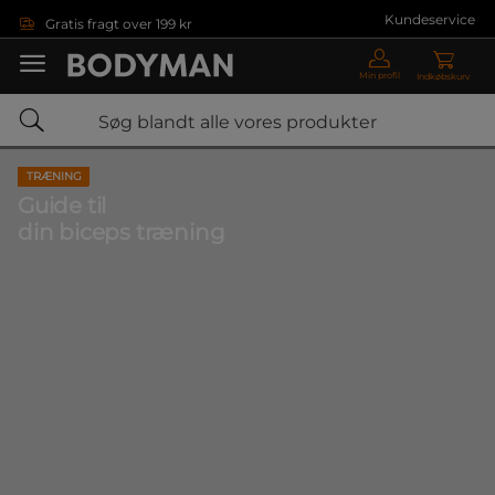
Gå direkte til hovedindholdet
Kundeservice
Gratis fragt over 199 kr
Min profil
Indkøbskurv
TRÆNING
Guide til
din biceps træning