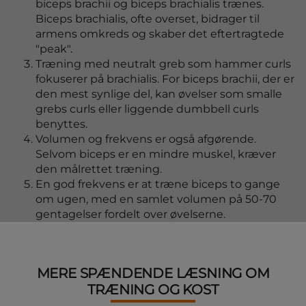
biceps brachii og biceps brachialis trænes.
Biceps brachialis, ofte overset, bidrager til
armens omkreds og skaber det eftertragtede
"peak".
Træning med neutralt greb som hammer curls
fokuserer på brachialis. For biceps brachii, der er
den mest synlige del, kan øvelser som smalle
grebs curls eller liggende dumbbell curls
benyttes.
Volumen og frekvens er også afgørende.
Selvom biceps er en mindre muskel, kræver
den målrettet træning.
En god frekvens er at træne biceps to gange
om ugen, med en samlet volumen på 50-70
gentagelser fordelt over øvelserne.
MERE SPÆNDENDE LÆSNING OM
TRÆNING OG KOST