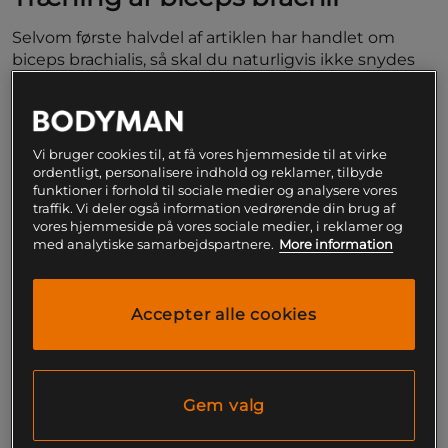
Selvom første halvdel af artiklen har handlet om
biceps brachialis, så skal du naturligvis ikke snydes
for biceps brachii – for det er trods alt den største og
mest synlige af de to. Der kan naturligvis
argumenteres for, at du rammer begge biceps
muskler under curls; men grundet musklernes
Vi bruger cookies til, at få vores hjemmeside til at virke
placering kan du sagtens variere det stress, som
ordentligt, personalisere indhold og reklamer, tilbyde
hver muskel bliver udsat for; præcis som eksemplet
funktioner i forhold til sociale medier og analysere vores
traffik. Vi deler også information vedrørende din brug af
med hammer grip curls.
vores hjemmeside på vores sociale medier, i reklamer og
med analytiske samarbejdspartnere.
More information
Biceps brachii hæfter oppe omkring skulderleddet,
og det bevirker, at du kan implementere nogle
forskellige øvelser og teknikker, der stresser biceps
Accepter alle cookies
brachii væsentlig mere end biceps brachialis.
Eksempelvis kan du opnå rigtigt god kontakt og
stimulus af din biceps brachii ved at udføre øvelser
som liggende curls med håndvægte, da vinklen i
øvelsen øger strækket over biceps-musklen.
Gem valg
Ligeledes kan du vælge at udføre dine curls med