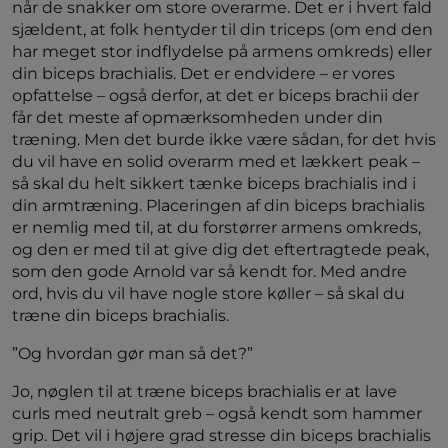
når de snakker om store overarme. Det er i hvert fald
sjældent, at folk hentyder til din triceps (om end den
har meget stor indflydelse på armens omkreds) eller
din biceps brachialis. Det er endvidere – er vores
opfattelse – også derfor, at det er biceps brachii der
får det meste af opmærksomheden under din
træning. Men det burde ikke være sådan, for det hvis
du vil have en solid overarm med et lækkert peak –
så skal du helt sikkert tænke biceps brachialis ind i
din armtræning. Placeringen af din biceps brachialis
er nemlig med til, at du forstørrer armens omkreds,
og den er med til at give dig det eftertragtede peak,
som den gode Arnold var så kendt for. Med andre
ord, hvis du vil have nogle store køller – så skal du
træne din biceps brachialis.
”Og hvordan gør man så det?”
Jo, nøglen til at træne biceps brachialis er at lave
curls med neutralt greb – også kendt som hammer
grip. Det vil i højere grad stresse din biceps brachialis