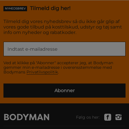
Tilmeld dig her!
NYHEDSBREV
Tilmeld dig vores nyhedsbrev så du ikke går glip af
vores gode tilbud på kosttilskud, udstyr og tøj samt
info om nyheder og rabatkoder.
Ved at klikke på "Abonner" accepterer jeg, at Bodyman
gemmer min e-mailadresse i overensstemmelse med
Bodymans
Privatlivspolitik
.
Abonner
Følg os her: