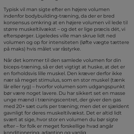
Typisk vil man sigte efter en højere volumen
indenfor bodybuilding-træning, da der er bred
konsensus omkring at en højere volumen vil lede til
større muskeltilvækst – og det er lige præcis dét, vi
efterspørger. Ligeledes ville man skrue lidt ned
volumen og op for intensiteten (løfte vægte tættere
på maks) hvis målet var råstyrke.
Når det kommer til den samlede volumen for din
biceps-træning, så er det vigtigt at huske, at det er
en forholdsvis lille muskel. Den kræver derfor ikke
nær så meget stimulus, som en stor muskel (tænk
lår eller ryg) – hvorfor volumen som udgangspunkt
bør være noget lavere. Du har sikkert set en masse
unge mænd i træningscentret, der giver den gas
med 20+ sæt curls per træning; men det er sjældent
gavnligt for deres muskeltilvækst. Det er altid lidt
svært at sige, hvor stor en volumen du bør sigte
efter – for folk er meget forskellige hvad angår
konditionering, adaption og vanlig