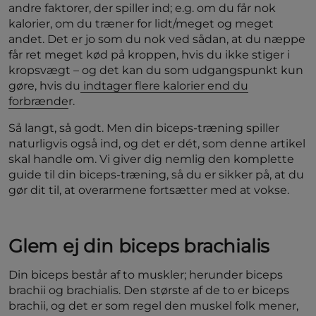
andre faktorer, der spiller ind; e.g. om du får nok
kalorier, om du træner for lidt/meget og meget
andet. Det er jo som du nok ved sådan, at du næppe
får ret meget kød på kroppen, hvis du ikke stiger i
kropsvægt – og det kan du som udgangspunkt kun
gøre, hvis du
indtager flere kalorier end du
forbrænde
r.
Så langt, så godt. Men din biceps-træning spiller
naturligvis også ind, og det er dét, som denne artikel
skal handle om. Vi giver dig nemlig den komplette
guide til din biceps-træning, så du er sikker på, at du
gør dit til, at overarmene fortsætter med at vokse.
Glem ej din biceps brachialis
Din biceps består af to muskler; herunder biceps
brachii og brachialis. Den største af de to er biceps
brachii, og det er som regel den muskel folk mener,