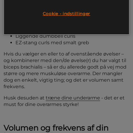
stang med et smallere greb, da det hovedsageligt
stresser din biceps brachii.
Cookie - indstillinger
Gode øvelser til biceps brachii inkluderer således:
Barbell curls med smalt greb
Liggende dumbbell curls
EZ-stang curls med smalt greb
Hvis du vælger en eller to af ovenstående øvelser –
og kombinerer med den/de øvelse(r) du har valgt til
biceps brachialis – så er du allerede godt på vej mod
større og mere muskuløse overarme. Der mangler
dog en enkelt, vigtig ting; og det er volumen samt
frekvens.
Husk desuden at
træne dine underarme
- det er et
must for dine overarmes styrke!
Volumen og frekvens af din