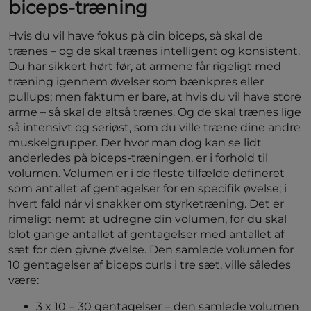
biceps-træning
Hvis du vil have fokus på din biceps, så skal de
trænes – og de skal trænes intelligent og konsistent.
Du har sikkert hørt før, at armene får rigeligt med
træning igennem øvelser som bænkpres eller
pullups; men faktum er bare, at hvis du vil have store
arme – så skal de altså trænes. Og de skal trænes lige
så intensivt og seriøst, som du ville træne dine andre
muskelgrupper. Der hvor man dog kan se lidt
anderledes på biceps-træningen, er i forhold til
volumen. Volumen er i de fleste tilfælde defineret
som antallet af gentagelser for en specifik øvelse; i
hvert fald når vi snakker om styrketræning. Det er
rimeligt nemt at udregne din volumen, for du skal
blot gange antallet af gentagelser med antallet af
sæt for den givne øvelse. Den samlede volumen for
10 gentagelser af biceps curls i tre sæt, ville således
være:
3 x 10 = 30 gentagelser = den samlede volumen