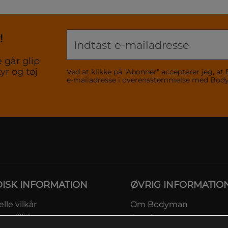
!
 går glip
yr og tøj
Ved at klikke på "Abonner" accepterer jeg,
e-mailadresse i overensstemmelse med Bo
DISK INFORMATION
ØVRIG INFORMATIO
lle vilkår
Om Bodyman
ngsvilkår
Gavekort