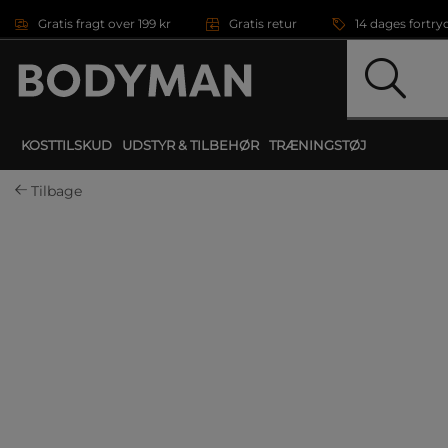
Gå direkte til hovedindholdet
Gratis fragt over 199 kr
Gratis retur
14 dages fortry
KOSTTILSKUD
UDSTYR & TILBEHØR
TRÆNINGSTØJ
Tilbage