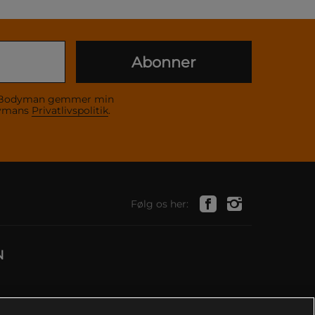
Abonner
 at Bodyman gemmer min
dymans
Privatlivspolitik
.
Følg os her:
N