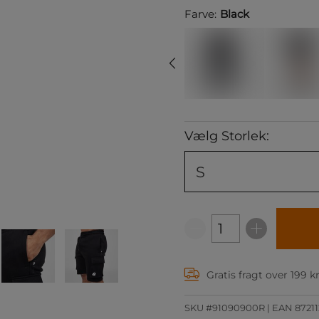
Farve:
Black
Vælg Storlek:
S
Gratis fragt over 199 k
SKU #91090900R | EAN
8721