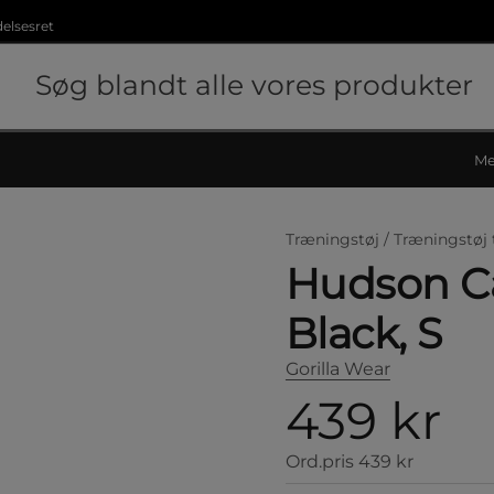
delsesret
Me
Træningstøj /
Træningstøj 
Hudson Ca
Black, S
Gorilla Wear
439 kr
Ord.pris
439 kr