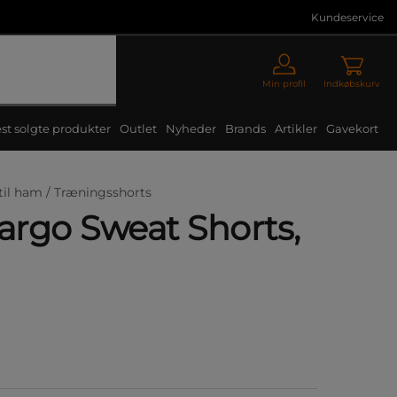
Kundeservice
Min profil
Indkøbskurv
st solgte produkter
Outlet
Nyheder
Brands
Artikler
Gavekort
til ham /
Træningsshorts
rgo Sweat Shorts,