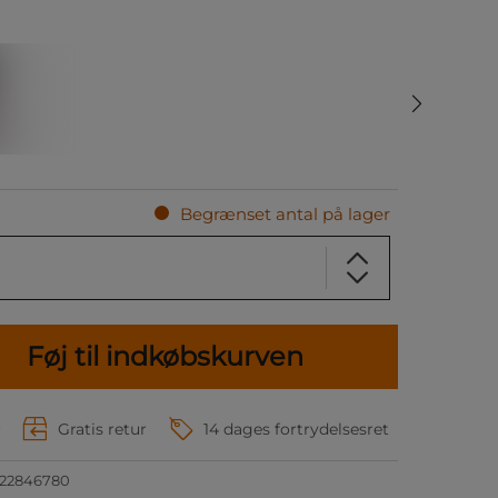
Begrænset antal på lager
Føj til indkøbskurven
r
Gratis retur
14 dages fortrydelsesret
122846780