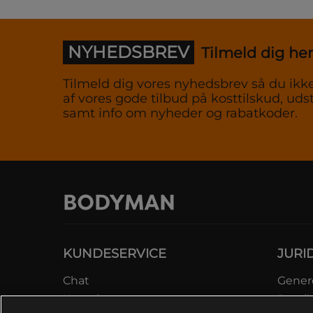
NYHEDSBREV
Tilmeld dig her
Tilmeld dig vores nyhedsbrev så du ikke
af vores gode tilbud på kosttilskud, udst
samt info om nyheder og rabatkoder.
KUNDESERVICE
JURI
Chat
Genere
Kontakt
Betali