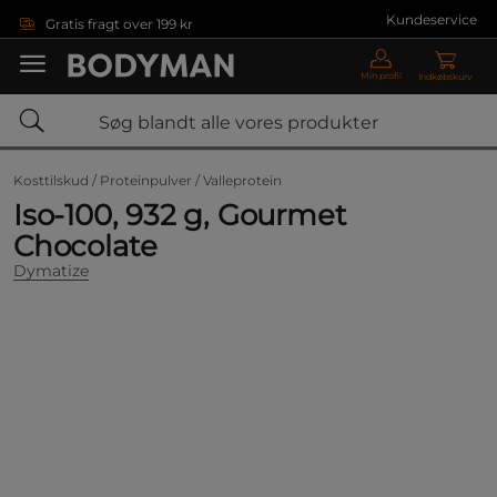
Gå direkte til hovedindholdet
Kundeservice
Gratis fragt over 199 kr
Min profil
Indkøbskurv
Kosttilskud /
Proteinpulver /
Valleprotein
Iso-100, 932 g, Gourmet
Chocolate
Dymatize