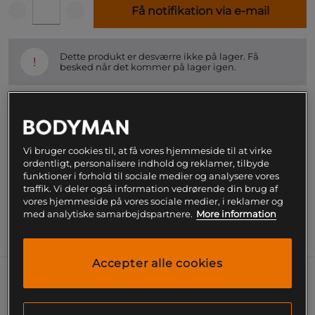
Få notifikation via e-mail
Dette produkt er desværre ikke på lager. Få
!
besked når det kommer på lager igen.
SKU #9922-098R | EAN
4029679676121
Iso-100 fra Dymatize er et premium-protein, der
kombinerer hydrolyseret valleproteinisolat med
Vi bruger cookies til, at få vores hjemmeside til at virke
valleproteinisolat, hvilket giver et velsmagende og
ordentligt, personalisere indhold og reklamer, tilbyde
kvalitativt protein.
funktioner i forhold til sociale medier og analysere vores
traffik. Vi deler også information vedrørende din brug af
Læs mere
vores hjemmeside på vores sociale medier, i reklamer og
med analytiske samarbejdspartnere.
More information
Information
Næringsværdi og ingredienser
Accepter alle cookies
Protein er en essentiel del af et effektivt træningsprogram, da protein
bidrager til at øge muskelmassen. For dig, der leder efter et premium-