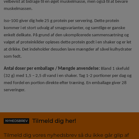
velbevist at bidrage til en øget muskelmasse, men også til at bevare
muskelmassen.
Iso-100 giver dig hele 25 g protein per servering. Dette protein
kommer i et stort udvalg af smagsvarianter, og samtlige er ganske
enkelt delikate. På grund af den ukomplicerede sammensætning og
valget af proteinkilder opløses dette protein godt i en shaker og er let
at drikke. Det indeholder desuden lave mængder af såvel kulhydrater
som fedt.
Antal doser per emballage / Mængde anvendelse:
Bland 1 skefuld
(32 g) med 1,5 – 2,5 dl vand i en shaker. Tag 1-2 portioner per dag og
med fordel en portion direkte efter træning. En emballage giver 28
serveringer.
Tilmeld dig her!
NYHEDSBREV
Tilmeld dig vores nyhedsbrev så du ikke går glip af