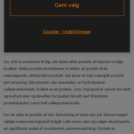
protein, behøver du ikke lede længere, da Iso-100 fra Dymatize giver
Gem valg
dig alt, hvad du behøver. Et højt proteindhold, lavt indhold af
kulhydrater og fedt samt protein fra to højkvalitetskilder.
Med hydrolyseret valleproteinisolat og valleproteinisolat
Cookie - indstillinger
25 g protein per servering
Lavt indhold af kulhydrater og fedt
Blander sig meget let
Mange gode smagsvarianter at vælge imellem
Iso-100 er proteinet til dig, der leder efter protein af højeste mulige
kvalitet. Dette protein kombinerer to kilder af protein til et
velsmagende, letblandet produkt, der giver en høj mængde protein
per servering. Det protein, der anvendes, er hydrolyseret
valleproteinisolat, hvilket er et protein, som i høj grad er renset for fedt
og kulhydrater og derefter forspaltet (brudt ned til kortere
proteinkæder) samt helt valleproteinisolat.
For en atlet er protein af stor betydning at have styr på. Denne meget
vigtige makronæringsstof indgår i alle vores væv og udgør eksempelvis
en signifikant andel af musklernes sammensætning. Protein er