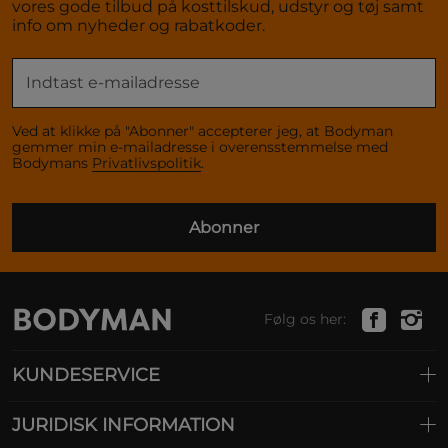
vores gode tilbud på kosttilskud, udstyr og tøj samt
info om nyheder og rabatkoder.
Ved at klikke på "Abonner" accepterer jeg, at Bodyman
gemmer min e-mailadresse i overensstemmelse med
Bodymans
Privatlivspolitik
.
Abonner
Følg os her:
KUNDESERVICE
JURIDISK INFORMATION