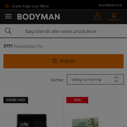
Gå direkte til hovedindholdet
Kundeservice
Gratis fragt over 199 kr
Min profil
Indkøbskurv
3777
Resultat(er) for
Filtrer
Vælg sortering
Sorter:
PRISFUND
30%