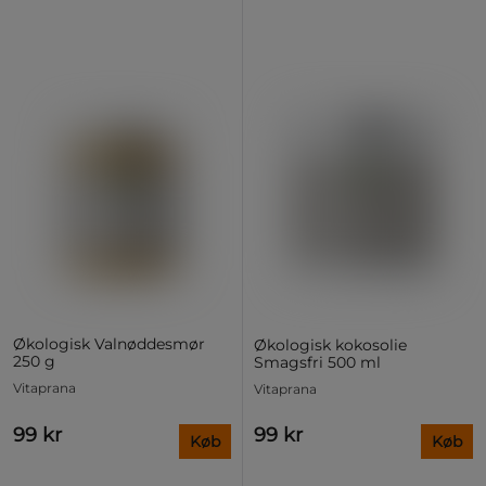
Økologisk Valnøddesmør
Økologisk kokosolie
250 g
Smagsfri 500 ml
Vitaprana
Vitaprana
99 kr
99 kr
Køb
Køb