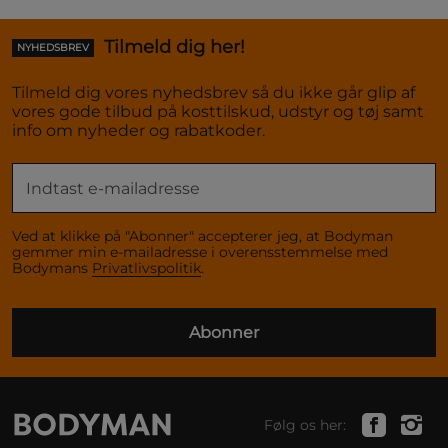
Tilmeld dig her!
NYHEDSBREV
Tilmeld dig vores nyhedsbrev så du ikke går glip af
vores gode tilbud på kosttilskud, udstyr og tøj samt
info om nyheder og rabatkoder.
Ved at klikke på "Abonner" accepterer jeg, at Bodyman
gemmer min e-mailadresse i overensstemmelse med
Bodymans
Privatlivspolitik
.
Abonner
Følg os her: