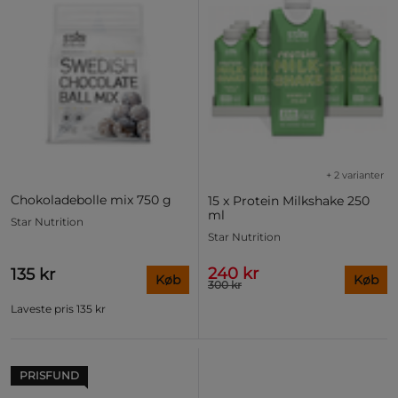
+ 2 varianter
Chokoladebolle mix 750 g
15 x Protein Milkshake 250
ml
Star Nutrition
Star Nutrition
240 kr
135 kr
Køb
Køb
300 kr
Laveste pris
135 kr
PRISFUND