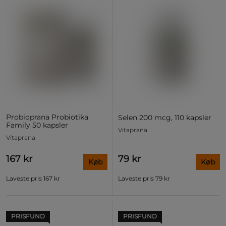
Probioprana Probiotika
Selen 200 mcg, 110 kapsler
Family 50 kapsler
Vitaprana
Vitaprana
167 kr
79 kr
Køb
Køb
Laveste pris
167 kr
Laveste pris
79 kr
PRISFUND
PRISFUND