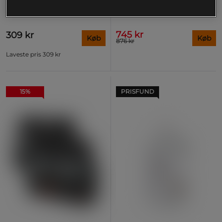
Valleprotein 780 g
3 kg
Optimum Nutrition
Star Nutrition
745 kr
309 kr
Køb
Køb
876 kr
Laveste pris
309 kr
15%
PRISFUND