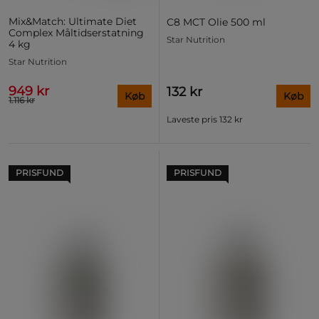
Mix&Match: Ultimate Diet
C8 MCT Olie 500 ml
Complex Måltidserstatning
Star Nutrition
4 kg
Star Nutrition
949 kr
132 kr
Køb
Køb
1.116 kr
Laveste pris
132 kr
PRISFUND
PRISFUND