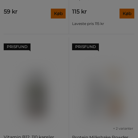
59 kr
115 kr
Køb
Køb
Laveste pris
115 kr
PRISFUND
PRISFUND
+ 2 varianter
Vitamin B12, 110 kapsler
Protein Milkshake Powder,