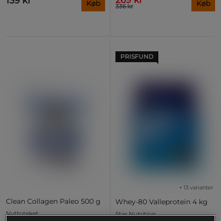
269 kr
139 kr
Køb
Køb
336 kr
PRISFUND
+ 13 varianter
Clean Collagen Paleo 500 g
Whey-80 Valleprotein 4 kg
Nyttoteket
Star Nutrition