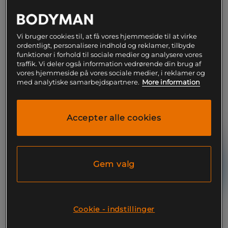
189 kr
790 kr
Køb
Køb
Laveste pris
790 kr
Vi bruger cookies til, at få vores hjemmeside til at virke
ordentligt, personalisere indhold og reklamer, tilbyde
funktioner i forhold til sociale medier og analysere vores
traffik. Vi deler også information vedrørende din brug af
PRISFUND
15%
vores hjemmeside på vores sociale medier, i reklamer og
med analytiske samarbejdspartnere.
More information
Accepter alle cookies
Gem valg
+ 8 varianter
Cookie - indstillinger
100% Whey Gold Standard
Mix&Match Supreme Kasein