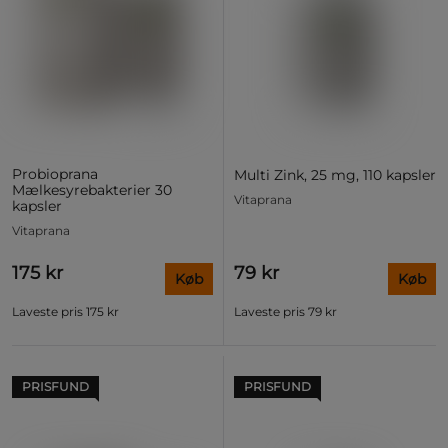
Probioprana
Multi Zink, 25 mg, 110 kapsler
Mælkesyrebakterier 30
Vitaprana
kapsler
Vitaprana
175 kr
79 kr
Køb
Køb
Laveste pris
175 kr
Laveste pris
79 kr
PRISFUND
PRISFUND