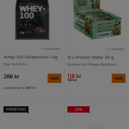
+ 9 varianter
+ 2 varianter
Whey-100 Valleprotein 1 kg
12 x Protein Wafer 39 g
Star Nutrition
Nutramino Fitness Nutrition
118 kr
288 kr
Køb
Køb
169 kr
Laveste pris
288 kr
PRISFUND
20%