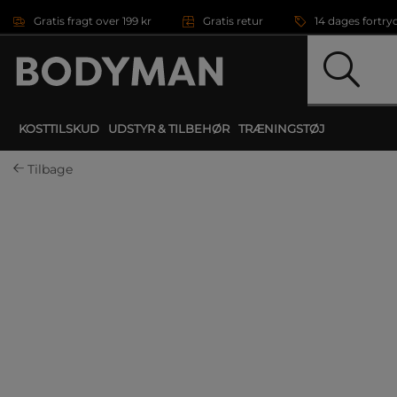
Gå direkte til hovedindholdet
Gratis fragt over 199 kr
Gratis retur
14 dages fortry
KOSTTILSKUD
UDSTYR & TILBEHØR
TRÆNINGSTØJ
Tilbage