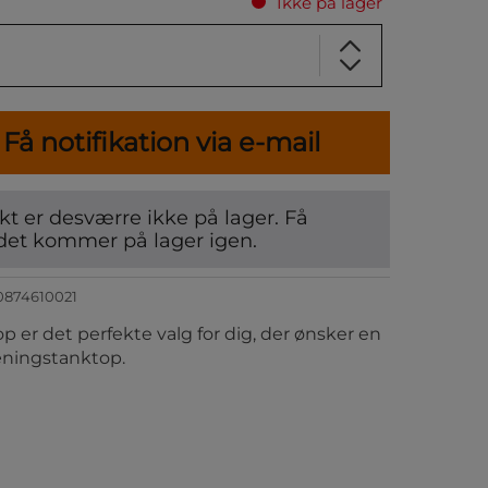
Ikke på lager
Få notifikation via e-mail
t er desværre ikke på lager. Få
det kommer på lager igen.
0874610021
 er det perfekte valg for dig, der ønsker en
æningstanktop.