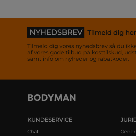
NYHEDSBREV
Tilmeld dig her
Tilmeld dig vores nyhedsbrev så du ikke
af vores gode tilbud på kosttilskud, udst
samt info om nyheder og rabatkoder.
KUNDESERVICE
JURI
Chat
Genere