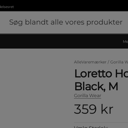
delsesret
Me
AlleVaremærker /
Gorilla 
Loretto H
Black, M
Gorilla Wear
359 kr