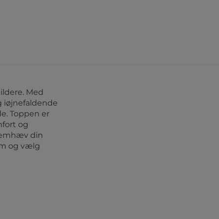
uildere. Med
g iøjnefaldende
de. Toppen er
mfort og
Fremhæv din
m og vælg