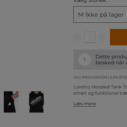
Vælg Storlek:
M
Ikke på lager
Dette produk
!
besked når 
SKU #901419000R | EAN
872
Loretto Hooded Tank Top
smart og funktionel tr
Læs mere