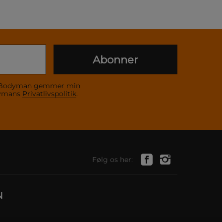
Abonner
 at Bodyman gemmer min
dymans
Privatlivspolitik
.
Følg os her:
N