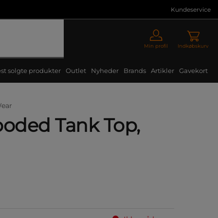
Kundeservice
Min profil
Indkøbskurv
st solgte produkter
Outlet
Nyheder
Brands
Artikler
Gavekort
Wear
ooded Tank Top,