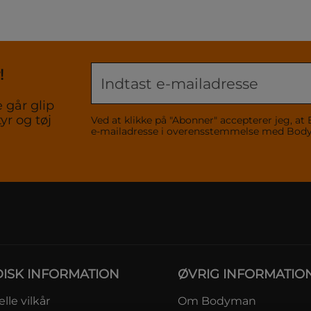
!
 går glip
yr og tøj
Ved at klikke på "Abonner" accepterer jeg,
e-mailadresse i overensstemmelse med Bo
DISK INFORMATION
ØVRIG INFORMATIO
lle vilkår
Om Bodyman