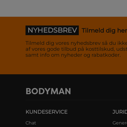
NYHEDSBREV
Tilmeld dig her
Tilmeld dig vores nyhedsbrev så du ikke
af vores gode tilbud på kosttilskud, udst
samt info om nyheder og rabatkoder.
KUNDESERVICE
JURI
Chat
Genere