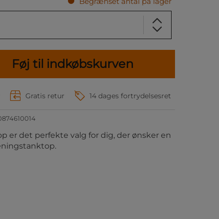
Begrænset antal på lager
Føj til indkøbskurven
r
Gratis retur
14 dages fortrydelsesret
0874610014
 er det perfekte valg for dig, der ønsker en
æningstanktop.