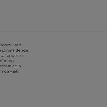
uildere. Med
g iøjnefaldende
de. Toppen er
mfort og
Fremhæv din
m og vælg