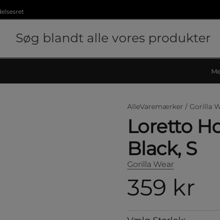
delsesret
Me
AlleVaremærker /
Gorilla 
Loretto H
Black, S
Gorilla Wear
359 kr