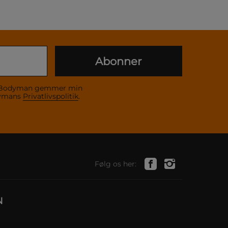
Abonner
 at Bodyman gemmer min
dymans
Privatlivspolitik
.
Følg os her:
N