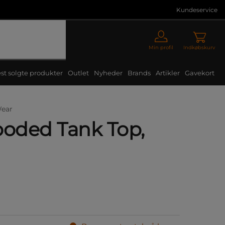
Kundeservice
Min profil
Indkøbskurv
st solgte produkter
Outlet
Nyheder
Brands
Artikler
Gavekort
Wear
ooded Tank Top,