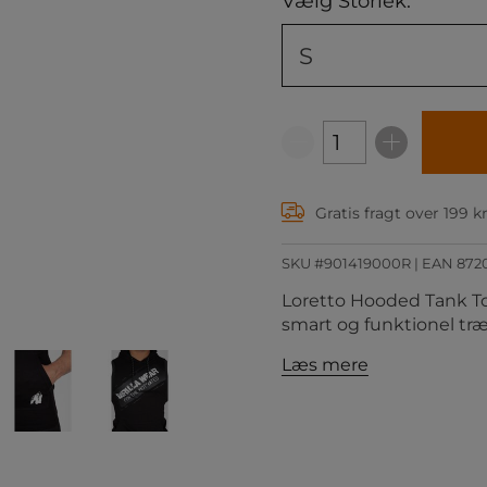
Vælg Storlek:
S
Gratis fragt over 199 k
SKU #901419000R | EAN
872
Loretto Hooded Tank Top
smart og funktionel tr
Læs mere