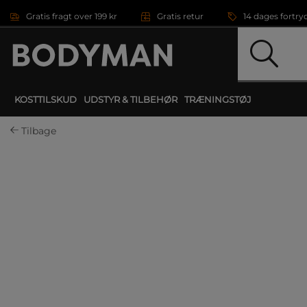
Gå direkte til hovedindholdet
Gratis fragt over 199 kr
Gratis retur
14 dages fortry
KOSTTILSKUD
UDSTYR & TILBEHØR
TRÆNINGSTØJ
Tilbage