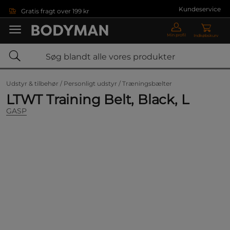
Gå direkte til hovedindholdet
Kundeservice
Gratis fragt over 199 kr
Min profil
Indkøbskurv
Udstyr & tilbehør /
Personligt udstyr /
Træningsbælter
LTWT Training Belt, Black, L
GASP