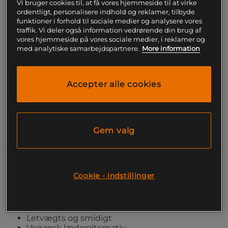
Vi bruger cookies til, at få vores hjemmeside til at virke
ordentligt, personalisere indhold og reklamer, tilbyde
funktioner i forhold til sociale medier og analysere vores
Gratis fragt over 199
Gratis
14 dages
kr
retur
fortrydelsesret
traffik. Vi deler også information vedrørende din brug af
vores hjemmeside på vores sociale medier, i reklamer og
med analytiske samarbejdspartnere.
More information
SKU #232838999R | EAN
7332576217647
Forbedr dine løft med LTWT Training Belt fra Gasp
Gear, et letvægts og smidigt træningsbælte.
Accepter alle cookies
Læs mere
Gem valg
Information
Dette bælte er fremstillet af Amara, et vegansk
Cookie - indstillinger
læderalternativ, og giver stabil støtte under
dine træningspas.
Letvægts og smidigt
Vegansk læderalternativ