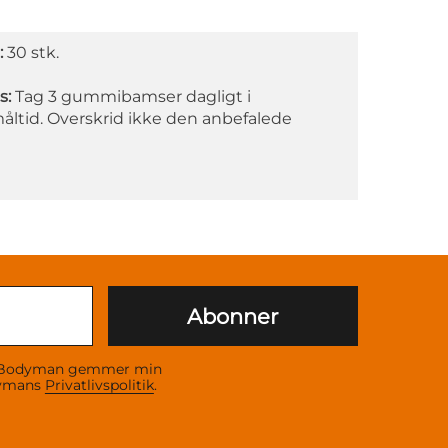
:
30 stk.
s:
Tag 3 gummibamser dagligt i
åltid. Overskrid ikke den anbefalede
Abonner
 at Bodyman gemmer min
dymans
Privatlivspolitik
.