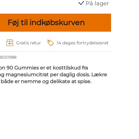
På lager
Føj til indkøbskurven
r
Gratis retur
14 dages fortrydelsesret
18001988
on 90 Gummies er et kosttilskud fra
 magnesiumcitrat per daglig dosis. Lækre
åde er nemme og delikate at spise.