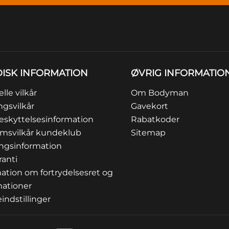
DISK INFORMATION
ØVRIG INFORMATIO
lle vilkår
Om Bodyman
ngsvilkår
Gavekort
eskyttelsesinformation
Rabatkoder
msvilkår kundeklub
Sitemap
ingsinformation
ranti
ation om fortrydelsesret og
mationer
indstillinger