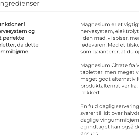
ingredienser
nktioner i
Magnesium er et vigtigt
ervesystem og
nervesystem, elektrol
t perfekte
i den mad, vi spiser, 
bletter, da dette
fødevaren. Med et tilsku
gummibjørne.
som garanterer, at du 
Magnesium Citrate fra 
tabletter, men meget 
meget godt alternativ fo
e
produktalternativer fra,
lækkert.
En fuld daglig serveri
svarer til lidt over halv
daglige vingummibjørne
og indtaget kan også del
ønskes.