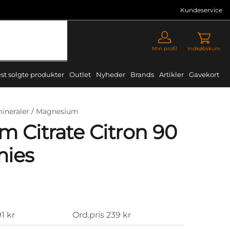
Kundeservice
Min profil
Indkøbskurv
st solgte produkter
Outlet
Nyheder
Brands
Artikler
Gavekort
ineraler /
Magnesium
 Citrate Citron 90
mies
91 kr
Ord.pris
239 kr