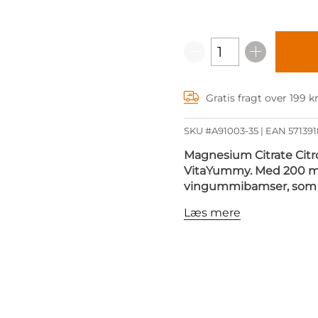
Gratis fragt over 199 k
SKU #A91003-35
| EAN
57139
Magnesium Citrate Citr
VitaYummy. Med 200 mg
vingummibamser, som b
Læs mere