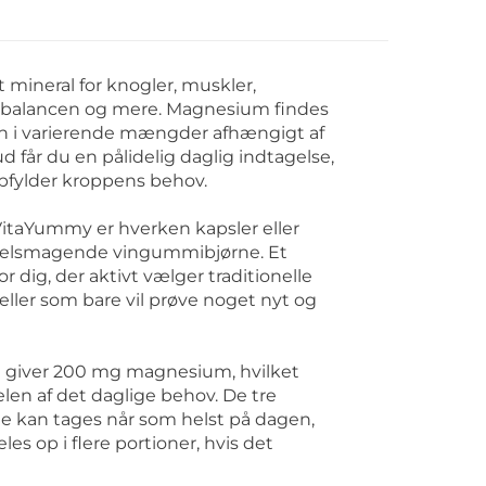
 mineral for knogler, muskler,
ytbalancen og mere. Magnesium findes
men i varierende mængder afhængigt af
d får du en pålidelig daglig indtagelse,
opfylder kroppens behov.
VitaYummy er hverken kapsler eller
velsmagende vingummibjørne. Et
r dig, der aktivt vælger traditionelle
 eller som bare vil prøve noget nyt og
ng giver 200 mg magnesium, hvilket
delen af det daglige behov. De tre
 kan tages når som helst på dagen,
es op i flere portioner, hvis det