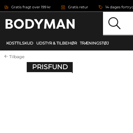
Gå direkte til hovedindholdet
Gratis fragt over 199 kr
Gratis retur
14 dages fortry
KOSTTILSKUD
UDSTYR & TILBEHØR
TRÆNINGSTØJ
Tilbage
PRISFUND