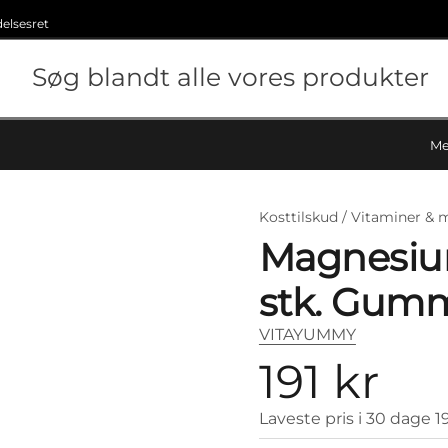
delsesret
Me
Kosttilskud /
Vitaminer & m
Magnesium
stk. Gum
VITAYUMMY
191 kr
Laveste pris i 30 dage
1