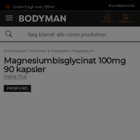
Gå direkte til hovedindholdet
Kundeservice
Gratis fragt over 199 kr
Min profil
Indkøbskurv
Kosttilskud /
Vitaminer & mineraler /
Magnesium
Magnesiumbisglycinat 100mg
90 kapsler
Alpha Plus
PRISFUND