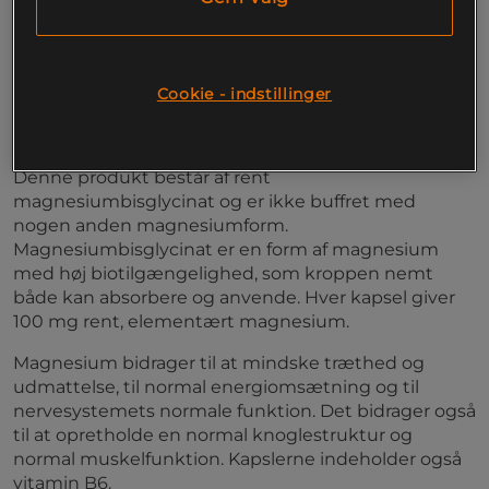
energiomsætning og nervesystemets normale
funktion.
Rent magnesiumbisglycinat
Cookie - indstillinger
100 mg elementært magnesium per kapsel
Med vitamin B6
90 kapsler
Denne produkt består af rent
magnesiumbisglycinat og er ikke buffret med
nogen anden magnesiumform.
Magnesiumbisglycinat er en form af magnesium
med høj biotilgængelighed, som kroppen nemt
både kan absorbere og anvende. Hver kapsel giver
100 mg rent, elementært magnesium.
Magnesium bidrager til at mindske træthed og
udmattelse, til normal energiomsætning og til
nervesystemets normale funktion. Det bidrager også
til at opretholde en normal knoglestruktur og
normal muskelfunktion. Kapslerne indeholder også
vitamin B6.