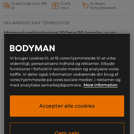
Gratis fragt over 199
Gratis
14 dages
kr
retur
fortrydelsesret
SKU #A91025
| EAN
7331985051729
Magnesiumbisglycinat 100mg 90 kapsler, er et
kosttilskud fra Alpha Plus. Med 100 mg elementært
magnesium per kapsel.
Læs mere
Vi bruger cookies til, at få vores hjemmeside til at virke
ordentligt, personalisere indhold og reklamer, tilbyde
funktioner i forhold til sociale medier og analysere vores
traffik. Vi deler også information vedrørende din brug af
Information
Næringsværdi og ingredienser
vores hjemmeside på vores sociale medier, i reklamer og
med analytiske samarbejdspartnere.
More information
Magnesiumbisglycinat fra Alpha Plus indeholder 100
mg elementært magnesium per kapsel. Produktet
Accepter alle cookies
indeholder rent magnesiumbisglycinat uden at
være buffret med andre magnesiumformer.
Magnesium bidrager blandt andet til at mindske
træthed og udmattelse samt til normal
Gem valg