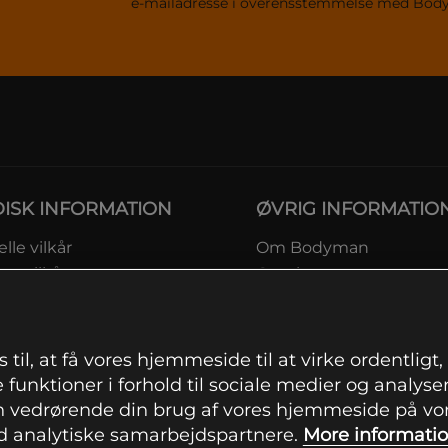
e-mailadresse i overensstemmelse med Bo
DISK INFORMATION
ØVRIG INFORMATIO
lle vilkår
Om Bodyman
ngsvilkår
Gavekort
eskyttelsesinformation
Rabatkoder
msvilkår kundeklub
Sitemap
ingsinformation
 til, at få vores hjemmeside til at virke ordentligt
ranti
 funktioner i forhold til sociale medier og analysere
ation om fortrydelsesret og
 vedrørende din brug af vores hjemmeside på vore
mationer
 analytiske samarbejdspartnere.
More informati