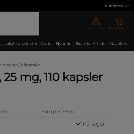
Kundeservice
Min profil
Indkøbskurv
st solgte produkter
Outlet
Nyheder
Brands
Artikler
Gavekort
ineraler /
Mineraler
, 25 mg, 110 kapsler
9 kr
Ord.pris
99 kr
På lager