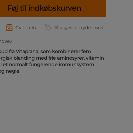
Føj til indkøbskurven
r
Gratis retur
14 dages fortrydelsesret
940990
lskud fra Vitaprana, som kombinerer fem
nergisk blanding med frie aminosyrer, vitamin
 til et normalt fungerende immunsystem
og negle.