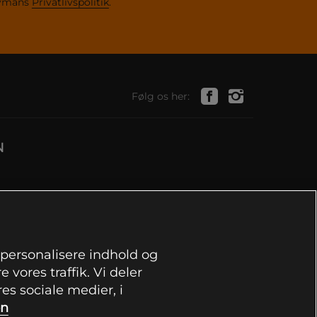
dymans
Privatlivspolitik
.
Følg os her:
N
, personalisere indhold og
 vores traffik. Vi deler
s sociale medier, i
on