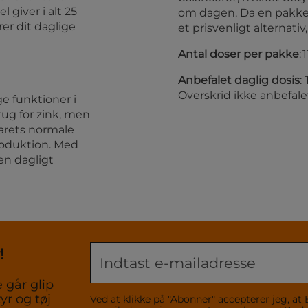
giver i alt 25
om dagen. Da en pakke 
krer dit daglige
et prisvenligt alternat
Antal doser per pakke
: 
Anbefalet daglig dosis
:
Overskrid ikke anbefale
ge funktioner i
rug for zink, men
varets normale
produktion. Med
den dagligt
!
 går glip
yr og tøj
Ved at klikke på "Abonner" accepterer jeg,