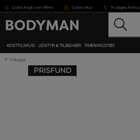
Gå direkte til hovedindholdet
Gratis fragt over 199 kr
Gratis retur
14 dages fortry
KOSTTILSKUD
UDSTYR & TILBEHØR
TRÆNINGSTØJ
Tilbage
PRISFUND