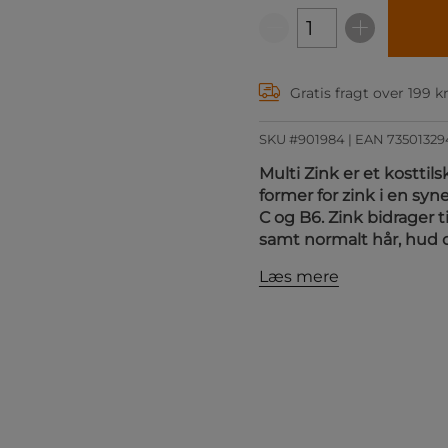
Gratis fragt over 199 k
SKU #901984
| EAN
7350132
Multi Zink er et kostti
former for zink i en sy
C og B6. Zink bidrager
samt normalt hår, hud 
Læs mere