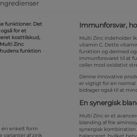
ingredienser
e funktioner. Det
Immunforsvar, h
 også for et
eret kosttilskud,
Multi Zinc indeholder i
 Multi Zinc
vitamin C. Dette vitami
g hudens funktion
funktion og dermed og
immunforsvaret til at f
celler mod oxidativt st
Denne innovative produ
er vigtigt for en norma
bidrager også til at m
En synergisk bla
Multi Zinc er et avance
blanding af frie aminos
d én enkelt form
synergisk kombination.
e varianter af zink
balanceret, hvilket bet