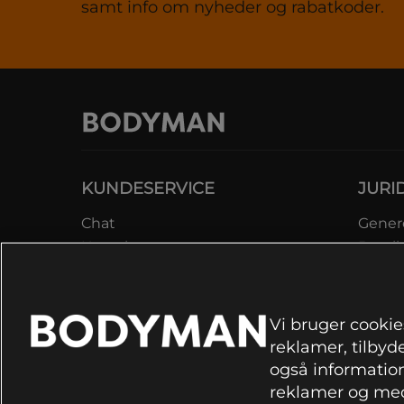
samt info om nyheder og rabatkoder.
KUNDESERVICE
JURI
Chat
Genere
Kontakt
Betali
Kontroller bestilling
Datab
Fortryd køb
Medle
Reklamer
Lever
Vi bruger cookies
FAQ
Prisga
reklamer, tilbyde
Inform
også information
rekla
reklamer og med