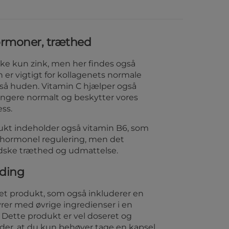
ormoner, træthed
kke kun zink, men her findes også
n er vigtigt for kollagenets normale
så huden. Vitamin C hjælper også
ungere normalt og beskytter vores
ress.
kt indeholder også vitamin B6, som
l hormonel regulering, men det
indske træthed og udmattelse.
nding
ret produkt, som også inkluderer en
yrer med øvrige ingredienser i en
 Dette produkt er vel doseret og
yder, at du kun behøver tage en kapsel