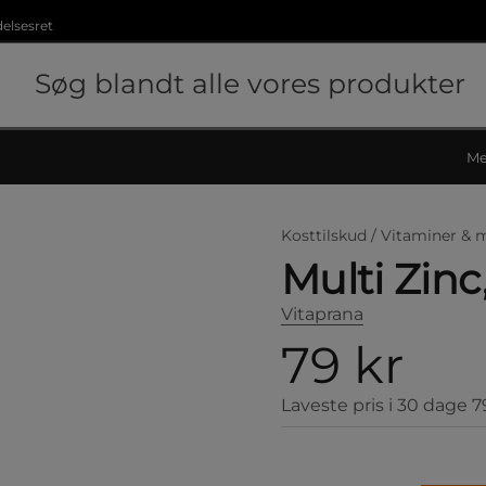
delsesret
Me
Kosttilskud /
Vitaminer & m
Multi Zinc
Vitaprana
79 kr
Laveste pris i 30 dage
7